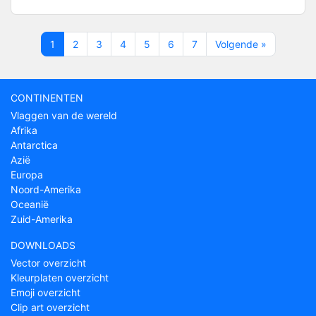
1
2
3
4
5
6
7
Volgende »
CONTINENTEN
Vlaggen van de wereld
Afrika
Antarctica
Azië
Europa
Noord-Amerika
Oceanië
Zuid-Amerika
DOWNLOADS
Vector overzicht
Kleurplaten overzicht
Emoji overzicht
Clip art overzicht