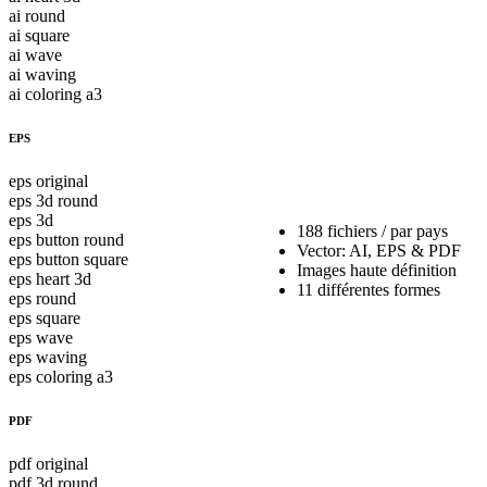
complet
ai round
drapeau
ai square
Sri
ai wave
Lanka
ai waving
ai coloring a3
EPS
eps original
eps 3d round
eps 3d
188 fichiers / par pays
eps button round
Vector: AI, EPS & PDF
eps button square
Images haute définition
eps heart 3d
11 différentes formes
eps round
eps square
eps wave
eps waving
eps coloring a3
PDF
pdf original
pdf 3d round