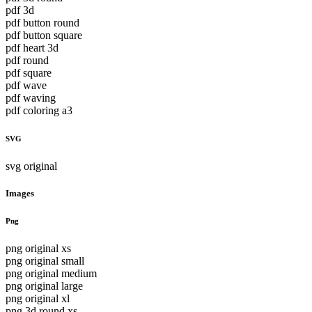
pdf 3d
pdf button round
pdf button square
pdf heart 3d
pdf round
pdf square
pdf wave
pdf waving
pdf coloring a3
SVG
svg original
Images
Png
png original xs
png original small
png original medium
png original large
png original xl
png 3d round xs