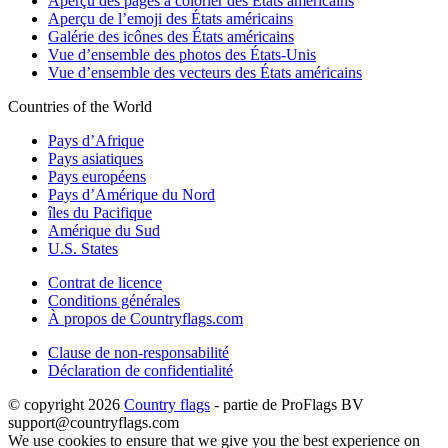
Aperçu des pages à colorier des États américains
Aperçu de l’emoji des États américains
Galérie des icônes des États américains
Vue d’ensemble des photos des États-Unis
Vue d’ensemble des vecteurs des États américains
Countries of the World
Pays d’Afrique
Pays asiatiques
Pays européens
Pays d’Amérique du Nord
îles du Pacifique
Amérique du Sud
U.S. States
Contrat de licence
Conditions générales
À propos de Countryflags.com
Clause de non-responsabilité
Déclaration de confidentialité
© copyright 2026
Country flags
- partie de ProFlags BV
support@countryflags.com
We use cookies to ensure that we give you the best experience on