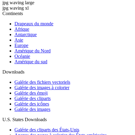
jpg waving large
jpg waving xl
Continents
Drapeaux du monde
Afrique
Antarctique
Asie
Europe
Amérique du Nord
Océanie
Amérique du sud
Downloads
Galérie des fichiers vectoriels
Galérie des images à colorier
Galérie des émoji
Galérie des cliparts
Galérie des icônes
Galérie des images
U.S. States Downloads
Galérie des cliparts des États-Unis