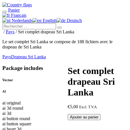
Panier
Français
Nederlands
English
Deutsch
/
Pays
/ Set complet drapeau Sri Lanka
Le set complet Sri Lanka se compose de 188 fichiers avec le
drapeau de Sri Lanka
Pays
Drapeau Sri Lanka
Package includes
Set complet
drapeau Sri
Vector
Lanka
AI
ai original
€
5,00
Excl. T.V.A.
ai 3d round
ai 3d
quantité
Ajouter au panier
ai button round
de
ai button square
Set
ai heart 3d