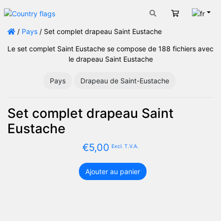
Fran
Panier
/
Pays
/ Set complet drapeau Saint Eustache
Le set complet Saint Eustache se compose de 188 fichiers avec
le drapeau Saint Eustache
Pays
Drapeau de Saint-Eustache
Set complet drapeau Saint
Eustache
€
5,00
Excl. T.V.A.
Ajouter au panier
quantité
de
Set
complet
drapeau