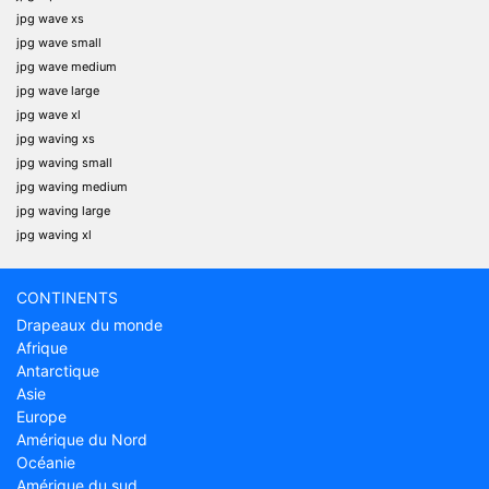
jpg wave xs
jpg wave small
jpg wave medium
jpg wave large
jpg wave xl
jpg waving xs
jpg waving small
jpg waving medium
jpg waving large
jpg waving xl
CONTINENTS
Drapeaux du monde
Afrique
Antarctique
Asie
Europe
Amérique du Nord
Océanie
Amérique du sud