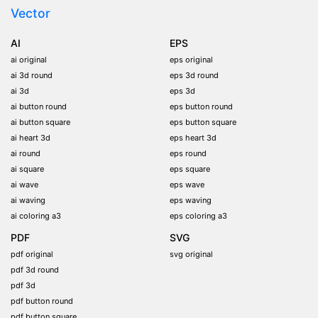
Vector
AI
EPS
ai original
eps original
ai 3d round
eps 3d round
ai 3d
eps 3d
ai button round
eps button round
ai button square
eps button square
ai heart 3d
eps heart 3d
ai round
eps round
ai square
eps square
ai wave
eps wave
ai waving
eps waving
ai coloring a3
eps coloring a3
PDF
SVG
pdf original
svg original
pdf 3d round
pdf 3d
pdf button round
pdf button square