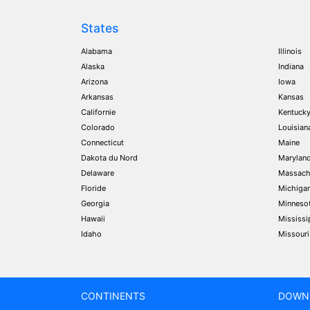
States
Alabama
Illinois
Alaska
Indiana
Arizona
Iowa
Arkansas
Kansas
Californie
Kentuck
Colorado
Louisian
Connecticut
Maine
Dakota du Nord
Marylan
Delaware
Massach
Floride
Michiga
Georgia
Minneso
Hawaii
Mississi
Idaho
Missouri
CONTINENTS
DOWN