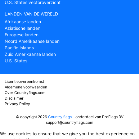
U.S. States vectoroverzicht
LANDEN VAN DE WERELD
Afrikaanse landen
Aziatische landen
Europese landen
Noord Amerikaanse landen
Pacific Islands
Zuid Amerikaanse landen
U.S. States
Licentieovereenkomst
Algemene voorwaarden
Over Countryflags.com
Disclaimer
Privacy Policy
© copyright 2026
Country flags
- onderdeel van ProFlags BV
support@countryflags.com
We use cookies to ensure that we give you the best experience on