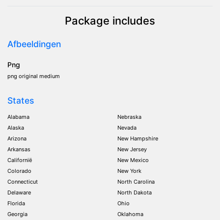
Package includes
Afbeeldingen
Png
png original medium
States
Alabama
Nebraska
Alaska
Nevada
Arizona
New Hampshire
Arkansas
New Jersey
Californië
New Mexico
Colorado
New York
Connecticut
North Carolina
Delaware
North Dakota
Florida
Ohio
Georgia
Oklahoma