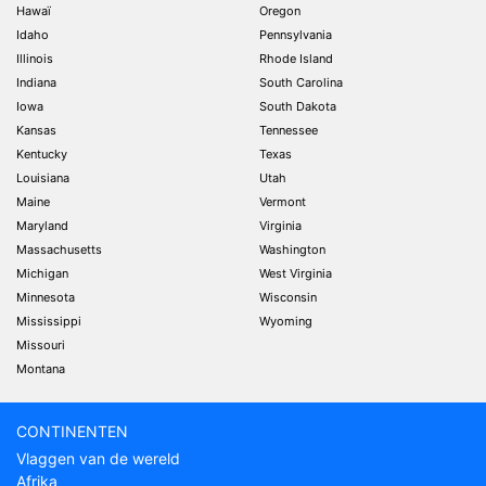
Hawaï
Oregon
Idaho
Pennsylvania
Illinois
Rhode Island
Indiana
South Carolina
Iowa
South Dakota
Kansas
Tennessee
Kentucky
Texas
Louisiana
Utah
Maine
Vermont
Maryland
Virginia
Massachusetts
Washington
Michigan
West Virginia
Minnesota
Wisconsin
Mississippi
Wyoming
Missouri
Montana
CONTINENTEN
Vlaggen van de wereld
Afrika