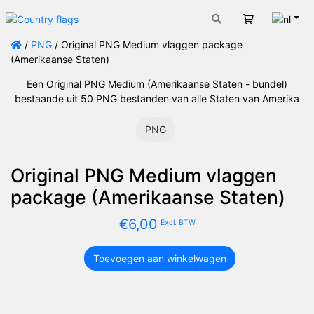
Nede
Winkelwage
/
PNG
/ Original PNG Medium vlaggen package
(Amerikaanse Staten)
Een Original PNG Medium (Amerikaanse Staten - bundel)
bestaande uit 50 PNG bestanden van alle Staten van Amerika
PNG
Original PNG Medium vlaggen
package (Amerikaanse Staten)
€
6,00
Excl. BTW
Toevoegen aan winkelwagen
Original
PNG
Medium
vlaggen