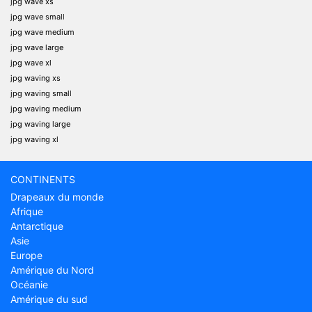
jpg wave xs
jpg wave small
jpg wave medium
jpg wave large
jpg wave xl
jpg waving xs
jpg waving small
jpg waving medium
jpg waving large
jpg waving xl
CONTINENTS
Drapeaux du monde
Afrique
Antarctique
Asie
Europe
Amérique du Nord
Océanie
Amérique du sud