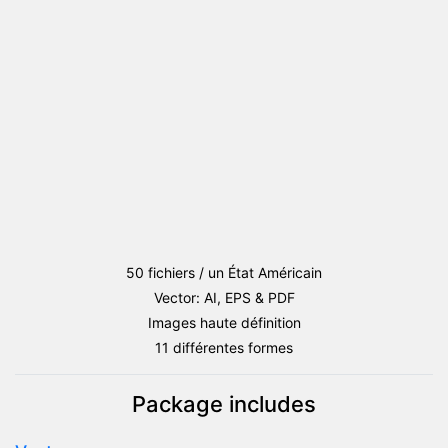
drapeau
La
Caroline
du
Nord
50 fichiers / un État Américain
Vector: AI, EPS & PDF
Images haute définition
11 différentes formes
Package includes