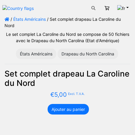
Fran
Panier
/
États Américains
/ Set complet drapeau La Caroline du
Nord
Le set complet La Caroline du Nord se compose de 50 fichiers
avec le Drapeau du North Carolina (Etat d'Amérique)
États Américains
Drapeau du North Carolina
Set complet drapeau La Caroline
du Nord
€
5,00
Excl. T.V.A.
Ajouter au panier
quantité
de
Set
complet