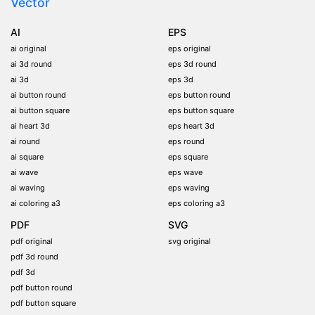
Vector
AI
EPS
ai original
eps original
ai 3d round
eps 3d round
ai 3d
eps 3d
ai button round
eps button round
ai button square
eps button square
ai heart 3d
eps heart 3d
ai round
eps round
ai square
eps square
ai wave
eps wave
ai waving
eps waving
ai coloring a3
eps coloring a3
PDF
SVG
pdf original
svg original
pdf 3d round
pdf 3d
pdf button round
pdf button square