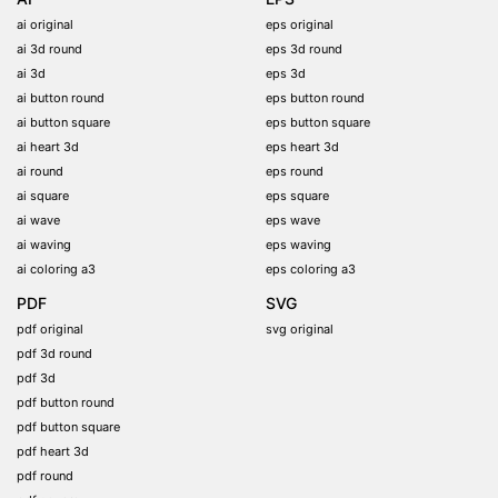
ai original
eps original
ai 3d round
eps 3d round
ai 3d
eps 3d
ai button round
eps button round
ai button square
eps button square
ai heart 3d
eps heart 3d
ai round
eps round
ai square
eps square
ai wave
eps wave
ai waving
eps waving
ai coloring a3
eps coloring a3
PDF
SVG
pdf original
svg original
pdf 3d round
pdf 3d
pdf button round
pdf button square
pdf heart 3d
pdf round