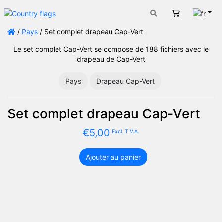
Fran
Panier
/
Pays
/ Set complet drapeau Cap-Vert
Le set complet Cap-Vert se compose de 188 fichiers avec le
drapeau de Cap-Vert
Pays
Drapeau Cap-Vert
Set complet drapeau Cap-Vert
€
5,00
Excl. T.V.A.
Ajouter au panier
quantité
de
Set
complet
drapeau
Cap-