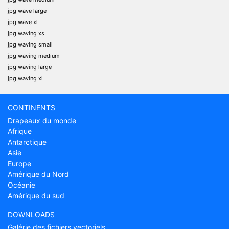
jpg wave large
jpg wave xl
jpg waving xs
jpg waving small
jpg waving medium
jpg waving large
jpg waving xl
CONTINENTS
Drapeaux du monde
Afrique
Antarctique
Asie
Europe
Amérique du Nord
Océanie
Amérique du sud
DOWNLOADS
Galérie des fichiers vectoriels