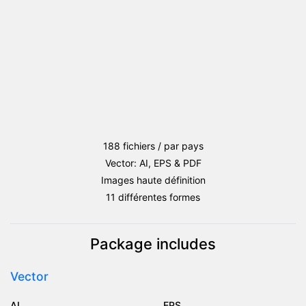
Vert
188 fichiers / par pays
Vector: AI, EPS & PDF
Images haute définition
11 différentes formes
Package includes
Vector
AI
EPS