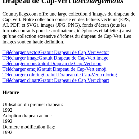
Drapeau de Cap-Vert
téléchargements
Countryflags.com offre une large collection d’images du drapeau de
Cap-Vert. Notre collection consiste en des fichiers vecteurs (EPS,
AI, PDF, et SVG), images (JPG, PNG), fonds d’écran (tous les
formats courants pour les ordinateurs, téléphones et tablettes) ainsi
qu’une collection extensive d’icônes du drapeau de Cap-Vert. Les
images sont en haute définition.
Télécharger vector
Gratuit Drapeau de Cap-Vert vector
Télécharger image
Gratuit Drapeau de Cap-Vert image
Télécharger icon
Gratuit Drapeau de Cap-Vert icon
Télécharger emoji
Gratuit Drapeau de Cap-Vert emoji
Télécharger coloring
Gratuit Drapeau de Cap-Vert coloring
Télécharger clipart
Gratuit Drapeau de Cap-Vert clipart
Histoire
Utilisation du premier drapeau:
1992
Adoption drapeau actuel:
1992
Dernière modification flag:
1992