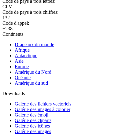
Code de pays à trois lettres:
CPV
Code de pays à trois chiffres:
132
Code d'appel:
+238
Continents
Drapeaux du monde
Afrique
Antarctique
Asie
Europe
Amérique du Nord
Océanie
Amérique du sud
Downloads
Galérie des fichiers vectoriels
Galérie des images à colorier
Galérie des émoji
Galérie des cliparts
Galérie des icônes
Galérie des images