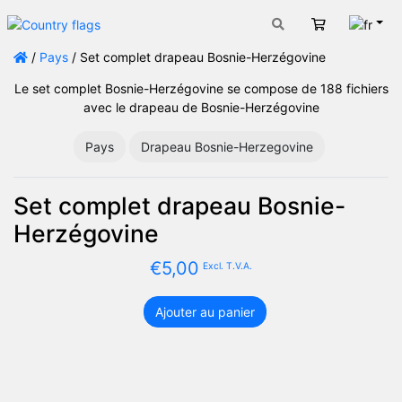
Fran
Panier
/
Pays
/ Set complet drapeau Bosnie-Herzégovine
Le set complet Bosnie-Herzégovine se compose de 188 fichiers
avec le drapeau de Bosnie-Herzégovine
Pays
Drapeau Bosnie-Herzegovine
Set complet drapeau Bosnie-
Herzégovine
€
5,00
Excl. T.V.A.
Ajouter au panier
quantité
de
Set
complet
drapeau