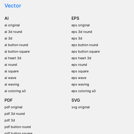
Vector
AI
EPS
ai original
eps original
ai 3d round
eps 3d round
ai 3d
eps 3d
ai button round
eps button round
ai button square
eps button square
ai heart 3d
eps heart 3d
ai round
eps round
ai square
eps square
ai wave
eps wave
ai waving
eps waving
ai coloring a3
eps coloring a3
PDF
SVG
pdf original
svg original
pdf 3d round
pdf 3d
pdf button round
pdf button square