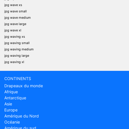
jpg wave xs
jpg wave small
jpg wave medium
jpg wave large
jpg wave xl
jpg waving xs
jpg waving small
jpg waving medium
jpg waving large
jpg waving xl
CONTINENTS
Drapeaux du monde
Afrique
Antarctique
Asie
Europe
Amérique du Nord
Océanie
Amérique du sud