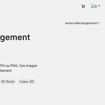
Fran
Panier
Autres téléchargements
argement
t JPG ou PNG. Ces images
uitement.
3D Rond
Coeur 3D