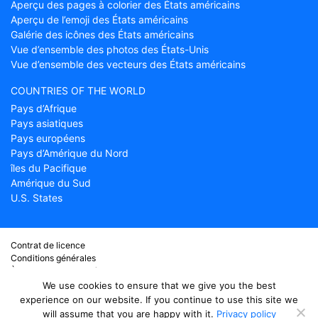
Aperçu des pages à colorier des États américains
Aperçu de l’emoji des États américains
Galérie des icônes des États américains
Vue d’ensemble des photos des États-Unis
Vue d’ensemble des vecteurs des États américains
COUNTRIES OF THE WORLD
Pays d’Afrique
Pays asiatiques
Pays européens
Pays d’Amérique du Nord
îles du Pacifique
Amérique du Sud
U.S. States
Contrat de licence
Conditions générales
À propos de Countryflags.com
Clause de non-responsabilité
We use cookies to ensure that we give you the best
Déclaration de confidentialité
experience on our website. If you continue to use this site we
will assume that you are happy with it.
Privacy policy