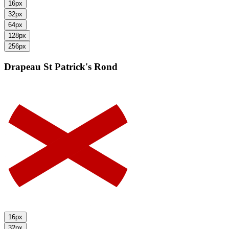
16px
32px
64px
128px
256px
Drapeau St Patrick's
Rond
16px
32px