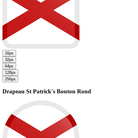
16px
32px
64px
128px
256px
Drapeau St Patrick's
Bouton Rond