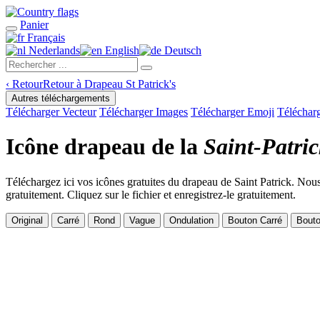
Panier
Français
Nederlands
English
Deutsch
‹
Retour
Retour à Drapeau St Patrick's
Autres téléchargements
Télécharger Vecteur
Télécharger Images
Télécharger Emoji
Téléchar
Icône drapeau de la
Saint-Patri
Téléchargez ici vos icônes gratuites du drapeau de Saint Patrick. Nous
gratuitement. Cliquez sur le fichier et enregistrez-le gratuitement.
Original
Carré
Rond
Vague
Ondulation
Bouton Carré
Bout