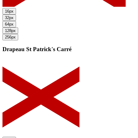
16px
32px
64px
128px
256px
Drapeau St Patrick's
Carré