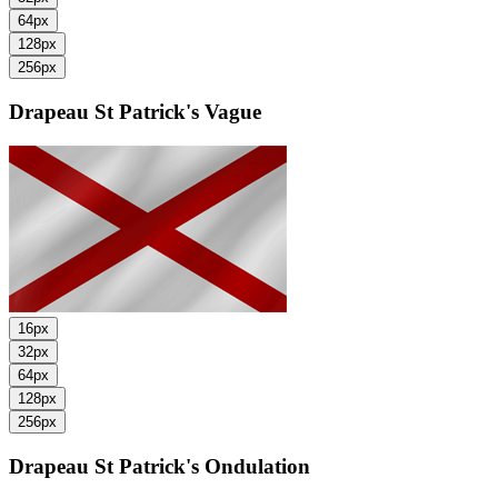
64px
128px
256px
Drapeau St Patrick's
Vague
16px
32px
64px
128px
256px
Drapeau St Patrick's
Ondulation