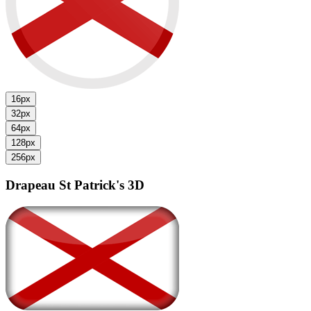
16px
32px
64px
128px
256px
Drapeau St Patrick's
3D