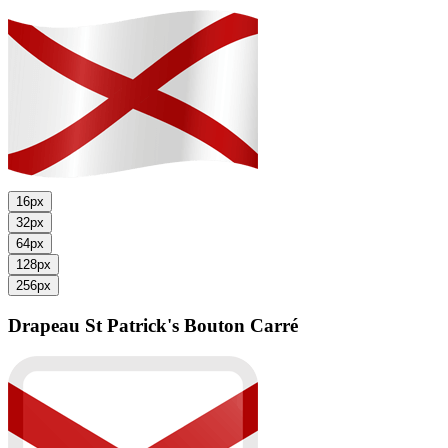
16px
32px
64px
128px
256px
Drapeau St Patrick's
Bouton Carré