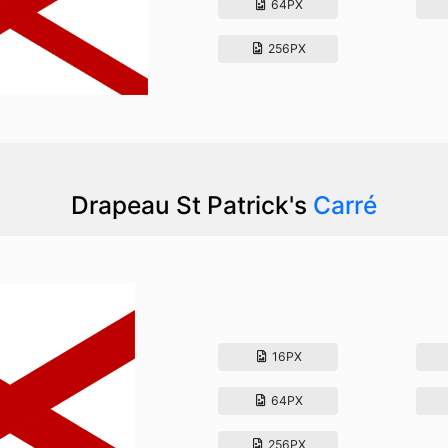
64PX
256PX
Drapeau St Patrick's
Carré
16PX
64PX
256PX