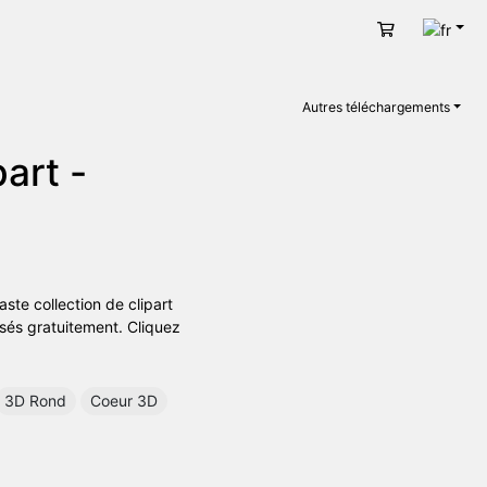
Fran
Panier
Autres téléchargements
art -
ste collection de clipart
isés gratuitement. Cliquez
3D Rond
Coeur 3D