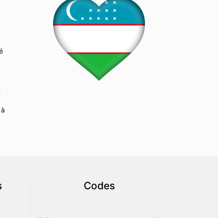
é
a
n
 à
s
Codes