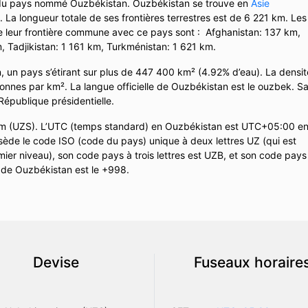
 du pays nommé Ouzbékistan. Ouzbékistan se trouve en
Asie
 La longueur totale de ses frontières terrestres est de 6 221 km. Les
e leur frontière commune avec ce pays sont : Afghanistan: 137 km,
, Tadjikistan: 1 161 km, Turkménistan: 1 621 km.
 un pays s’étirant sur plus de 447 400 km² (4.92% d’eau). La densit
nnes par km². La langue officielle de Ouzbékistan est le ouzbek. S
République présidentielle.
om (UZS). L’UTC (temps standard) en Ouzbékistan est UTC+05:00 e
ède le code ISO (code du pays) unique à deux lettres UZ (qui est
ier niveau), son code pays à trois lettres est UZB, et son code pays
ue de Ouzbékistan est le +998.
Devise
Fuseaux horaire