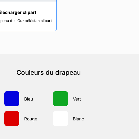
élécharger clipart
apeau de l'Ouzbékistan clipart
Couleurs du drapeau
Bleu
Vert
Rouge
Blanc