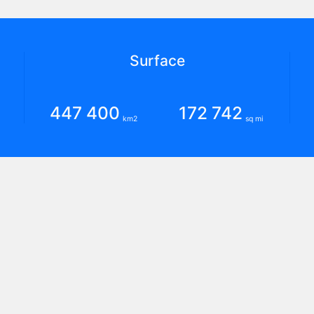
Surface
447 400
172 742
km2
sq mi