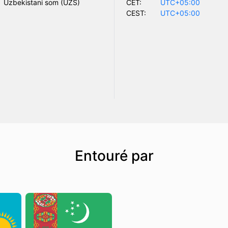
Uzbekistani som (UZS)
CET:
UTC+05:00
CEST:
UTC+05:00
Entouré par