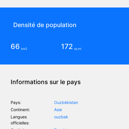
Densité de population
66
172
km2
sq mi
Informations sur le pays
Pays:
Ouzbékistan
Continent:
Asie
Langues
ouzbek
officielles: