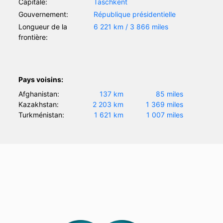
Capitale:
Taschkent
Gouvernement:
République présidentielle
Longueur de la
6 221 km / 3 866 miles
frontière:
Pays voisins:
Afghanistan:
137 km
85 miles
Kazakhstan:
2 203 km
1 369 miles
Turkménistan:
1 621 km
1 007 miles