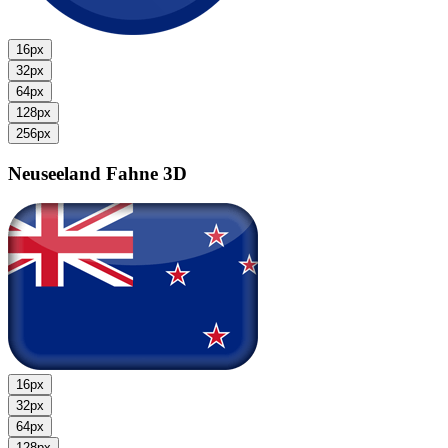
16px
32px
64px
128px
256px
Neuseeland Fahne
3D
16px
32px
64px
128px