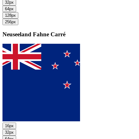
32px
64px
128px
256px
Neuseeland Fahne
Carré
16px
32px
64px