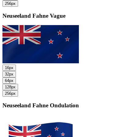
256px
Neuseeland Fahne
Vague
16px
32px
64px
128px
256px
Neuseeland Fahne
Ondulation