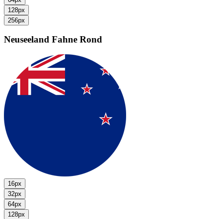
128px
256px
Neuseeland Fahne
Rond
16px
32px
64px
128px