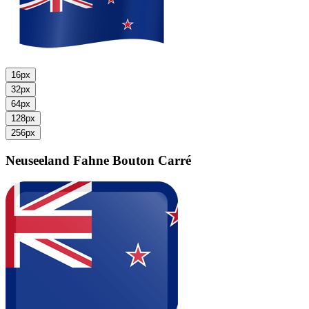
16px
32px
64px
128px
256px
Neuseeland Fahne
Bouton Carré