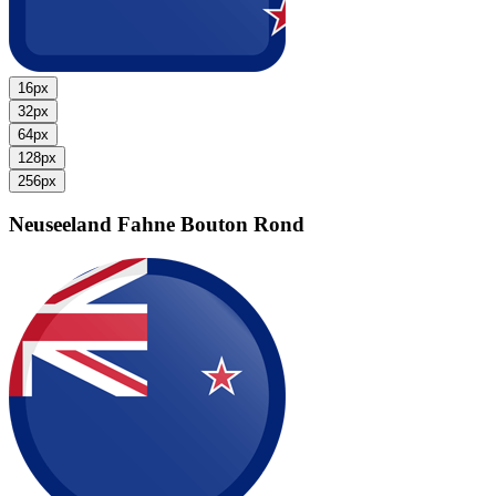
16px
32px
64px
128px
256px
Neuseeland Fahne
Bouton Rond