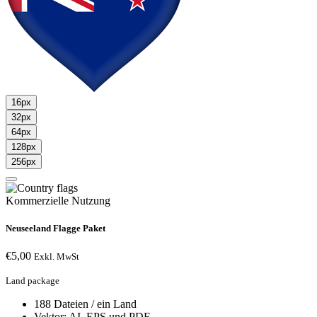
16px
32px
64px
128px
256px
Kommerzielle Nutzung
Neuseeland Flagge Paket
€
5,00
Exkl. MwSt
Land package
188 Dateien / ein Land
Vektor: AI, EPS und PDF