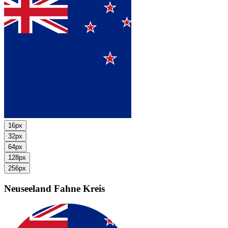
16px
32px
64px
128px
256px
Neuseeland Fahne
Kreis