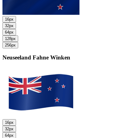
16px
32px
64px
128px
256px
Neuseeland Fahne
Winken
16px
32px
64px