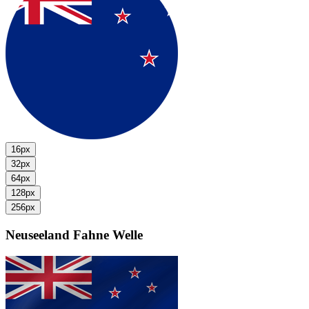
16px
32px
64px
128px
256px
Neuseeland Fahne
Welle