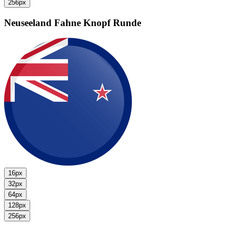
256px
Neuseeland Fahne
Knopf Runde
16px
32px
64px
128px
256px