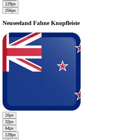
128px
256px
Neuseeland Fahne
Knopfleiste
16px
32px
64px
128px