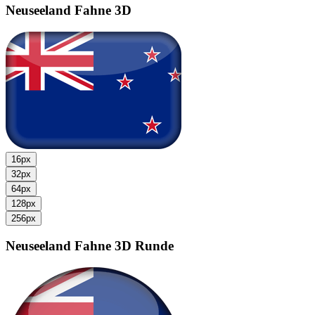
Neuseeland Fahne
3D
16px
32px
64px
128px
256px
Neuseeland Fahne
3D Runde