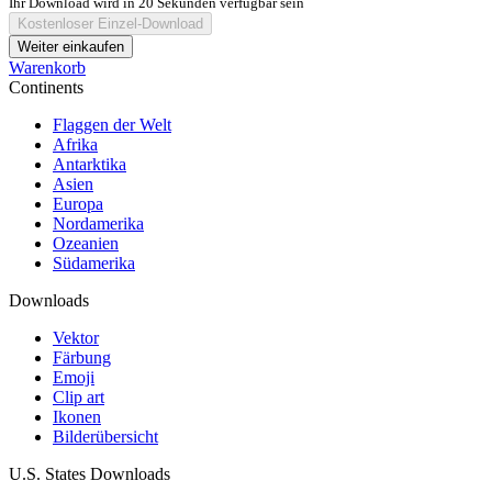
Ihr Download wird in
20
Sekunden verfügbar sein
Kostenloser Einzel-Download
Weiter einkaufen
Warenkorb
Continents
Flaggen der Welt
Afrika
Antarktika
Asien
Europa
Nordamerika
Ozeanien
Südamerika
Downloads
Vektor
Färbung
Emoji
Clip art
Ikonen
Bilderübersicht
U.S. States Downloads