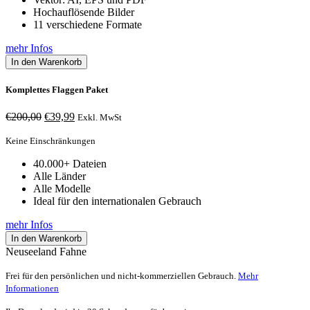
Hochauflösende Bilder
11 verschiedene Formate
mehr Infos
In den Warenkorb
Komplettes Flaggen Paket
Ursprünglicher
Aktueller
€
200,00
€
39,99
Exkl. MwSt
Preis
Preis
war:
ist:
Keine Einschränkungen
€200,00
€39,99.
40.000+ Dateien
Alle Länder
Alle Modelle
Ideal für den internationalen Gebrauch
mehr Infos
In den Warenkorb
Neuseeland Fahne
Frei für den persönlichen und nicht-kommerziellen Gebrauch.
Mehr
Informationen