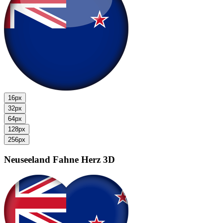
16px
32px
64px
128px
256px
Neuseeland Fahne
Herz 3D