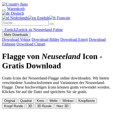
Warenkorb
Deutsch
Nederlands
English
Français
‹
Zurück
Zurück zu Neuseeland Fahne
Mehr Downloads
Download Vektor
Download Bilder
Download Emoji
Download
Färbung
Download Clipart
Flagge von
Neuseeland
Icon -
Gratis Download
Gratis Icons der Neuseeland-Flagge online downloaden. Wir bieten
verschiedene Ausdrucksformen und Variationen der Neuseeland-
Flagge. Diese hochwertigen Icons können gratis verwendet werden.
Klicken Sie auf die Datei und speichern Sie sie gratis.
Original
Quadrat
Kreis
Welle
Winken
Knopfleiste
Knopf Runde
3D
3D Runde
Herz 3D