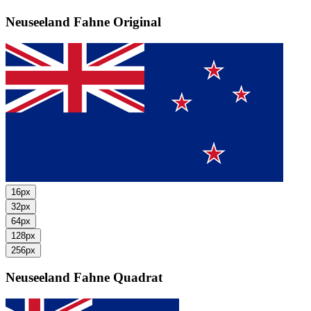
Neuseeland Fahne
Original
16px
32px
64px
128px
256px
Neuseeland Fahne
Quadrat