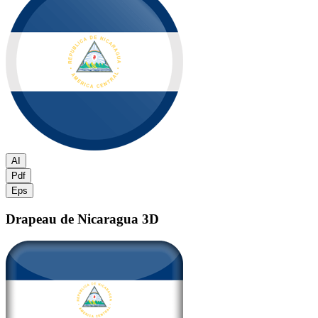
AI
Pdf
Eps
Drapeau de Nicaragua
3D