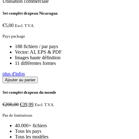
Utilisation commerciale
Set complet drapeau Nicaragua
€
5,00
Excl. T.V.A.
Pays package
188 fichiers / par pays
Vector: AI, EPS & PDF
Images haute définition
11 différentes formes
plus d'infos
Ajouter au panier
Set complet drapeau du monde
Le
Le
€
200,00
€
39,99
Excl. T.V.A.
prix
prix
initial
actuel
Pas de limitations
était :
est :
40.000+ fichiers
€200,00.
€39,99.
Tous les pays
Tous les modèles