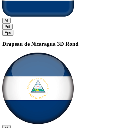
AI
Pdf
Eps
Drapeau de Nicaragua
3D Rond