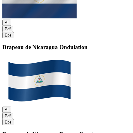
AI
Pdf
Eps
Drapeau de Nicaragua
Ondulation
AI
Pdf
Eps