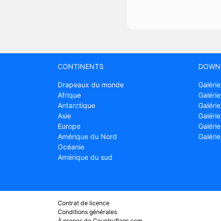
CONTINENTS
DOWN
Drapeaux du monde
Galérie
Afrique
Galérie
Antarctique
Galérie
Asie
Galérie
Europe
Galéri
Amérique du Nord
Galéri
Océanie
Amérique du sud
Contrat de licence
Conditions générales
À propos de Countryflags.com