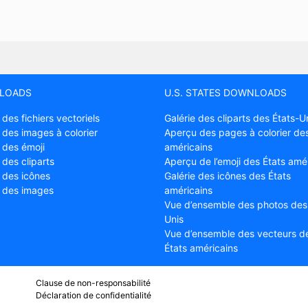
LOADS
U.S. STATES DOWNLOADS
 des fichiers vectoriels
Galérie des cliparts des États-U
 des images à colorier
Aperçu des pages à colorier des
 des émoji
américains
 des cliparts
Aperçu de l’emoji des États amé
e des icônes
Galérie des icônes des États
e des images
américains
Vue d’ensemble des photos des
Unis
Vue d’ensemble des vecteurs d
États américains
Clause de non-responsabilité
Déclaration de confidentialité