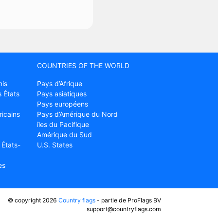
COUNTRIES OF THE WORLD
nis
Pays d’Afrique
 États
Pays asiatiques
Pays européens
ricains
Pays d’Amérique du Nord
îles du Pacifique
Amérique du Sud
 États-
U.S. States
es
© copyright 2026
Country flags
- partie de ProFlags BV
support@countryflags.com