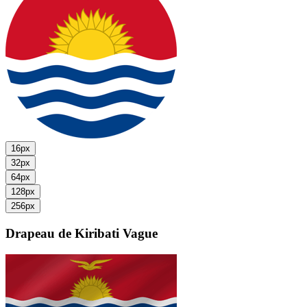
16px
32px
64px
128px
256px
Drapeau de Kiribati
Vague