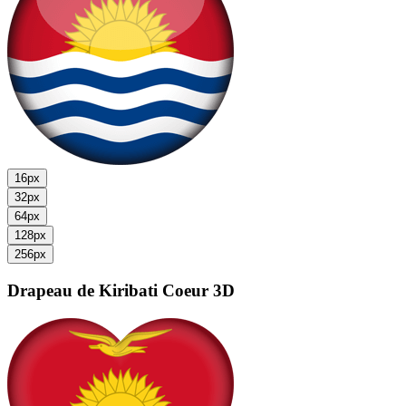
16px
32px
64px
128px
256px
Drapeau de Kiribati
Coeur 3D