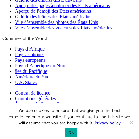
Aperçu des pages à colorier des États américains
Aperçu de l’emoji des États américains
Galérie des icônes des États américains
Vue d’ensemble des photos des États-Unis
Vue d’ensemble des vecteurs des États américains
Countries of the World
Pays d’Afrique
Pays asiatiques
Pays européens
Pays d’Amérique du Nord
îles du Pacifique
Amérique du Sud
U.S. States
Contrat de licence
Conditions générales
À propos de Countryflags.com
We use cookies to ensure that we give you the best
Clause de non-responsabilité
experience on our website. If you continue to use this site we
Déclaration de confidentialité
will assume that you are happy with it.
Privacy policy
© copyright 2026
Country flags
- partie de ProFlags BV
Ok
support@countryflags.com