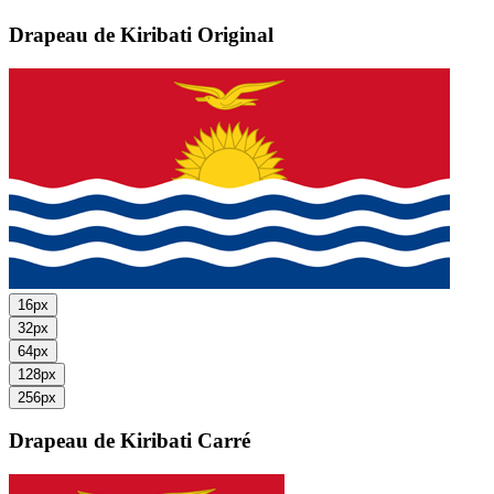
Drapeau de Kiribati
Original
16px
32px
64px
128px
256px
Drapeau de Kiribati
Carré