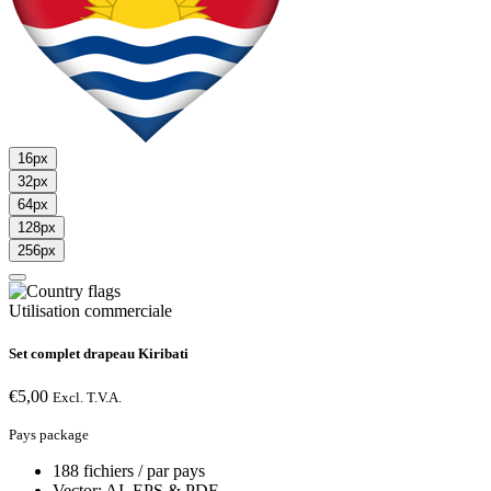
16px
32px
64px
128px
256px
Utilisation commerciale
Set complet drapeau Kiribati
€
5,00
Excl. T.V.A.
Pays package
188 fichiers / par pays
Vector: AI, EPS & PDF