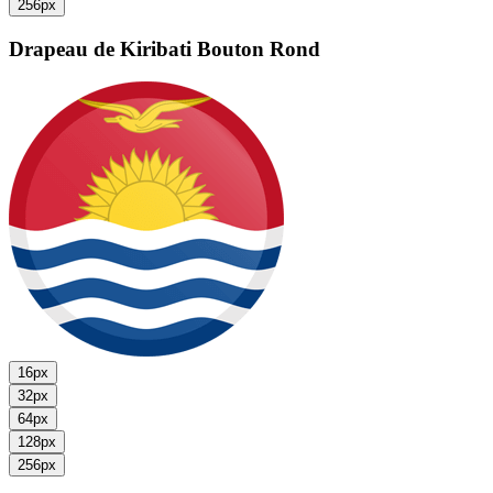
256px
Drapeau de Kiribati
Bouton Rond
16px
32px
64px
128px
256px