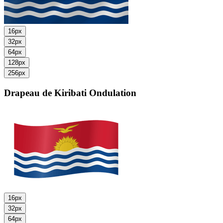
16px
32px
64px
128px
256px
Drapeau de Kiribati
Ondulation
16px
32px
64px