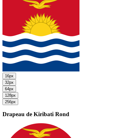
16px
32px
64px
128px
256px
Drapeau de Kiribati
Rond