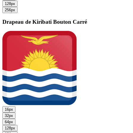
128px
256px
Drapeau de Kiribati
Bouton Carré
16px
32px
64px
128px