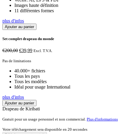
Images haute définition
11 différentes formes
plus d'infos
Ajouter au panier
Set complet drapeau du monde
Le
Le
€
200,00
€
39,99
Excl. T.V.A.
prix
prix
initial
actuel
Pas de limitations
était :
est :
40.000+ fichiers
€200,00.
€39,99.
Tous les pays
Tous les modèles
Idéal pour usage International
plus d'infos
Ajouter au panier
Drapeau de Kiribati
Gratuit pour un usage personnel et non commercial.
Plus d'informations
Votre téléchargement sera disponible en
20
secondes