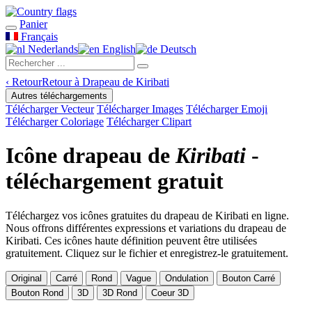
Panier
Français
Nederlands
English
Deutsch
‹
Retour
Retour à Drapeau de Kiribati
Autres téléchargements
Télécharger Vecteur
Télécharger Images
Télécharger Emoji
Télécharger Coloriage
Télécharger Clipart
Icône drapeau de
Kiribati
-
téléchargement gratuit
Téléchargez vos icônes gratuites du drapeau de Kiribati en ligne.
Nous offrons différentes expressions et variations du drapeau de
Kiribati. Ces icônes haute définition peuvent être utilisées
gratuitement. Cliquez sur le fichier et enregistrez-le gratuitement.
Original
Carré
Rond
Vague
Ondulation
Bouton Carré
Bouton Rond
3D
3D Rond
Coeur 3D