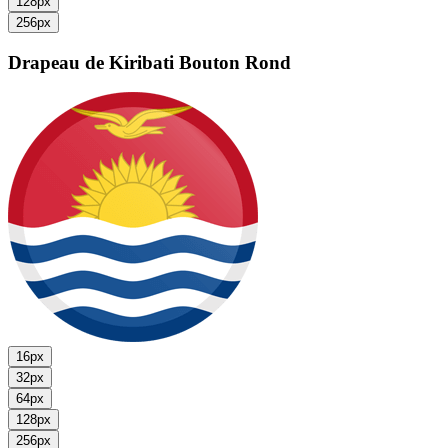
128px
256px
Drapeau de Kiribati
Bouton Rond
16px
32px
64px
128px
256px