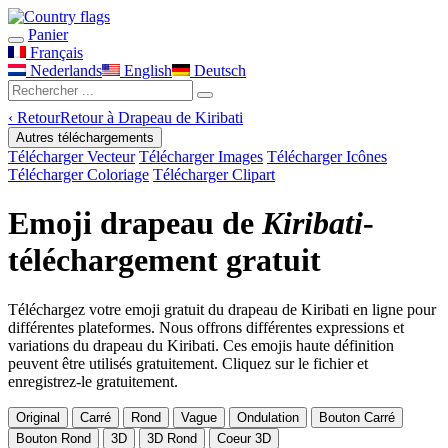
Panier
Français
Nederlands
English
Deutsch
‹
Retour
Retour à Drapeau de Kiribati
Autres téléchargements
Télécharger Vecteur
Télécharger Images
Télécharger Icônes
Télécharger Coloriage
Télécharger Clipart
Emoji drapeau de
Kiribati
-
téléchargement gratuit
Téléchargez votre emoji gratuit du drapeau de Kiribati en ligne pour
différentes plateformes. Nous offrons différentes expressions et
variations du drapeau du Kiribati. Ces emojis haute définition
peuvent être utilisés gratuitement. Cliquez sur le fichier et
enregistrez-le gratuitement.
Original
Carré
Rond
Vague
Ondulation
Bouton Carré
Bouton Rond
3D
3D Rond
Coeur 3D