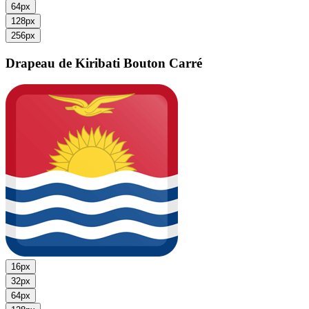
64px
128px
256px
Drapeau de Kiribati
Bouton Carré
16px
32px
64px