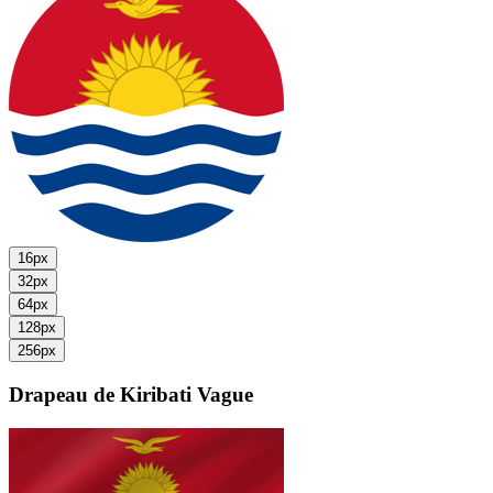
16px
32px
64px
128px
256px
Drapeau de Kiribati
Vague