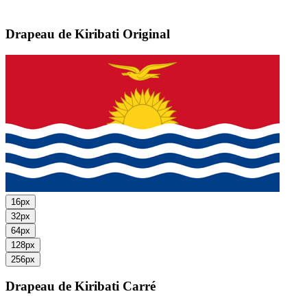
Drapeau de Kiribati
Original
16px
32px
64px
128px
256px
Drapeau de Kiribati
Carré