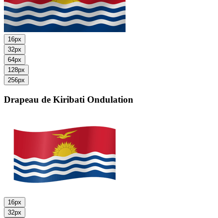
16px
32px
64px
128px
256px
Drapeau de Kiribati
Ondulation
16px
32px