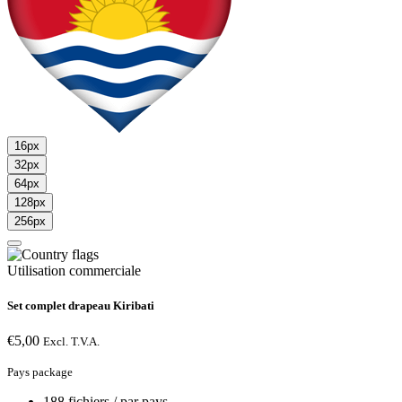
16px
32px
64px
128px
256px
Utilisation commerciale
Set complet drapeau Kiribati
€
5,00
Excl. T.V.A.
Pays package
188 fichiers / par pays