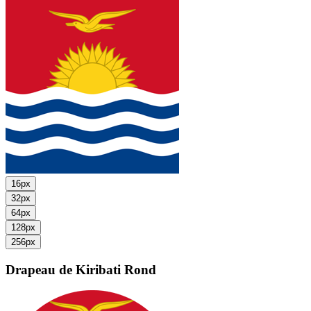
16px
32px
64px
128px
256px
Drapeau de Kiribati
Rond