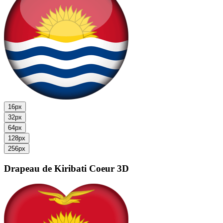
16px
32px
64px
128px
256px
Drapeau de Kiribati
Coeur 3D