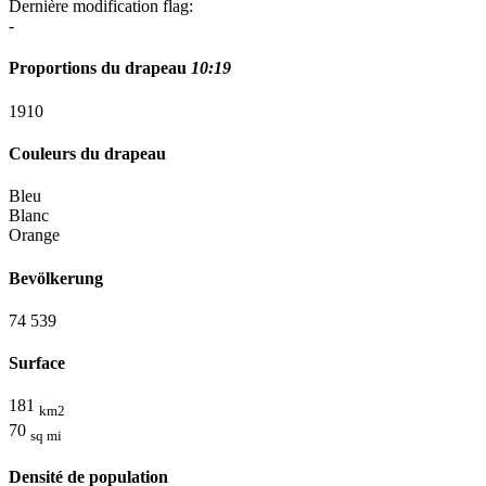
Dernière modification flag:
-
Proportions du drapeau
10:19
19
10
Couleurs du drapeau
Bleu
Blanc
Orange
Bevölkerung
74 539
Surface
181
km2
70
sq mi
Densité de population