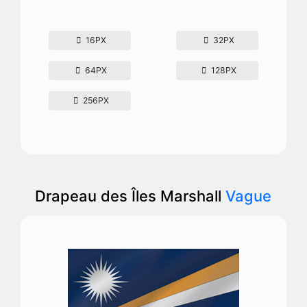
16PX
32PX
64PX
128PX
256PX
Drapeau des Îles Marshall
Vague