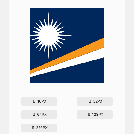
16PX
32PX
64PX
128PX
256PX