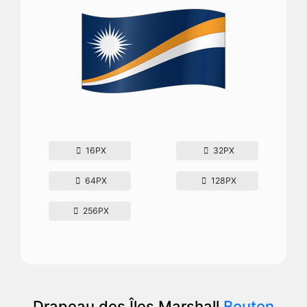
16PX
32PX
64PX
128PX
256PX
Drapeau des Îles Marshall
Bouton