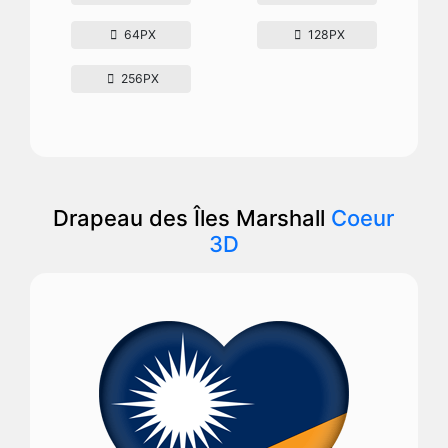
64PX
128PX
256PX
Drapeau des Îles Marshall
Coeur
3D