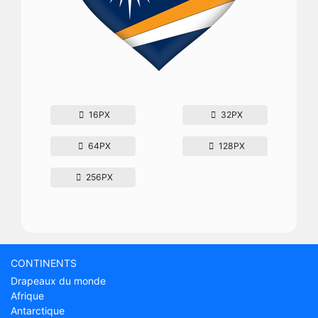
16PX
32PX
64PX
128PX
256PX
CONTINENTS
Drapeaux du monde
Afrique
Antarctique