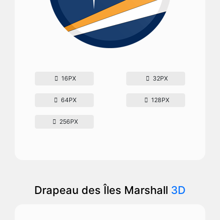
16PX
32PX
64PX
128PX
256PX
Drapeau des Îles Marshall
3D