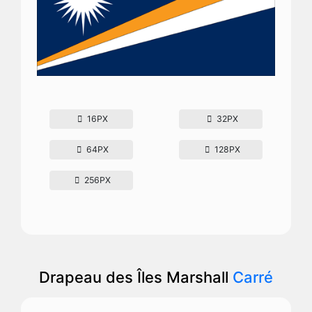
16PX
32PX
64PX
128PX
256PX
Drapeau des Îles Marshall
Carré