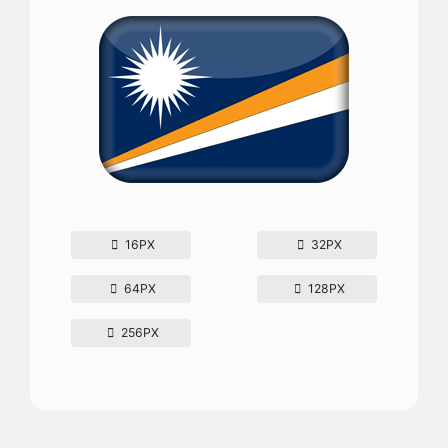
16PX
32PX
64PX
128PX
256PX