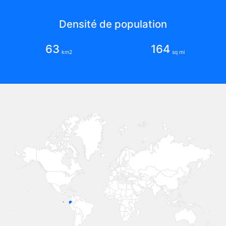
Densité de population
63
164
km2
sq mi