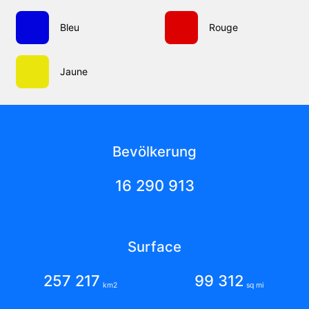
Bleu
Rouge
Jaune
Bevölkerung
16 290 913
Surface
257 217
99 312
km2
sq mi