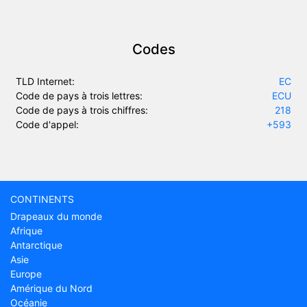
Codes
TLD Internet:
EC
Code de pays à trois lettres:
ECU
Code de pays à trois chiffres:
218
Code d'appel:
+593
CONTINENTS
Drapeaux du monde
Afrique
Antarctique
Asie
Europe
Amérique du Nord
Océanie