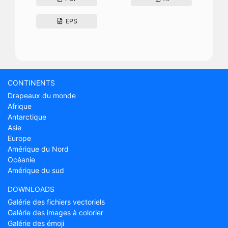
EPS
CONTINENTS
Drapeaux du monde
Afrique
Antarctique
Asie
Europe
Amérique du Nord
Océanie
Amérique du sud
DOWNLOADS
Galérie des fichiers vectoriels
Galérie des images à colorier
Galérie des émoji