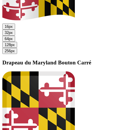
16px
32px
64px
128px
256px
Drapeau du Maryland
Bouton Carré