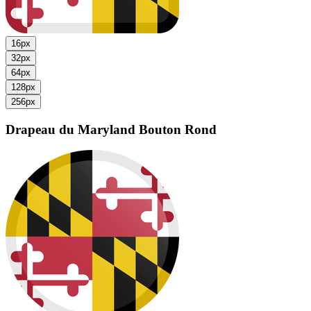
16px
32px
64px
128px
256px
Drapeau du Maryland
Bouton Rond