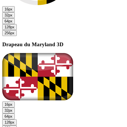
16px
32px
64px
128px
256px
Drapeau du Maryland
3D
16px
32px
64px
128px