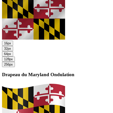
16px
32px
64px
128px
256px
Drapeau du Maryland
Ondulation