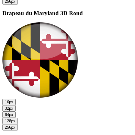
256px
Drapeau du Maryland
3D Rond
16px
32px
64px
128px
256px