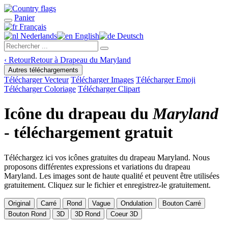
Panier
Français
Nederlands
English
Deutsch
‹
Retour
Retour à Drapeau du Maryland
Autres téléchargements
Télécharger Vecteur
Télécharger Images
Télécharger Emoji
Télécharger Coloriage
Télécharger Clipart
Icône du drapeau du
Maryland
- téléchargement gratuit
Téléchargez ici vos icônes gratuites du drapeau Maryland. Nous
proposons différentes expressions et variations du drapeau
Maryland. Les images sont de haute qualité et peuvent être utilisées
gratuitement. Cliquez sur le fichier et enregistrez-le gratuitement.
Original
Carré
Rond
Vague
Ondulation
Bouton Carré
Bouton Rond
3D
3D Rond
Coeur 3D