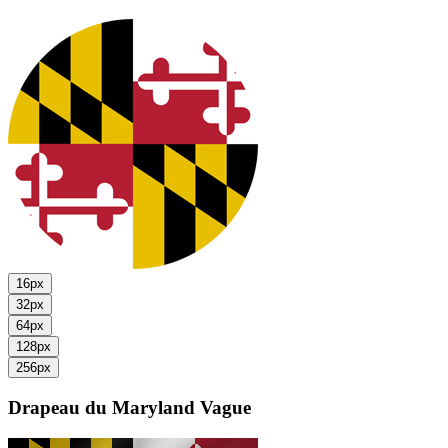
16px
32px
64px
128px
256px
Drapeau du Maryland
Vague