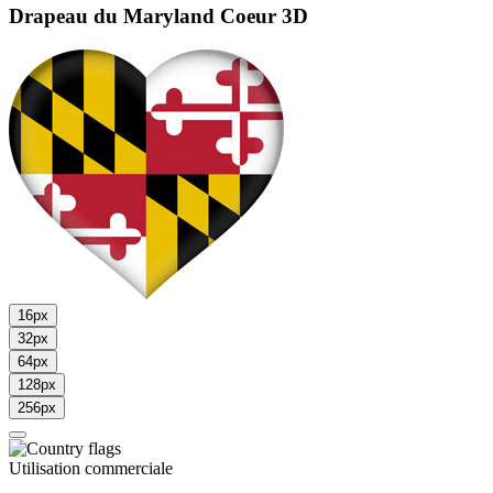
Drapeau du Maryland
Coeur 3D
16px
32px
64px
128px
256px
Utilisation commerciale