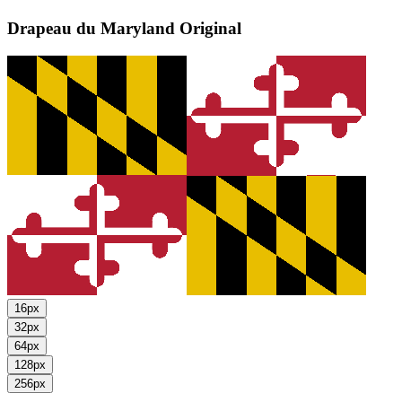
Drapeau du Maryland
Original
16px
32px
64px
128px
256px