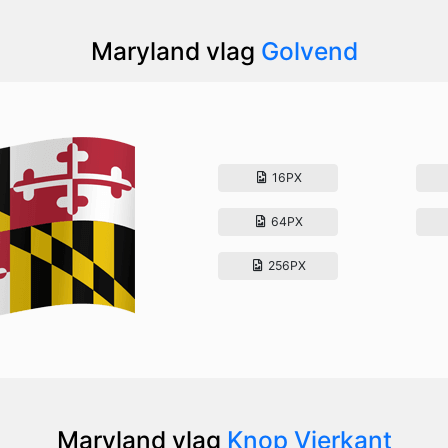
Maryland vlag
Golvend
16PX
64PX
256PX
Maryland vlag
Knop Vierkant