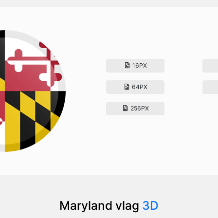
16PX
64PX
256PX
Maryland vlag
3D