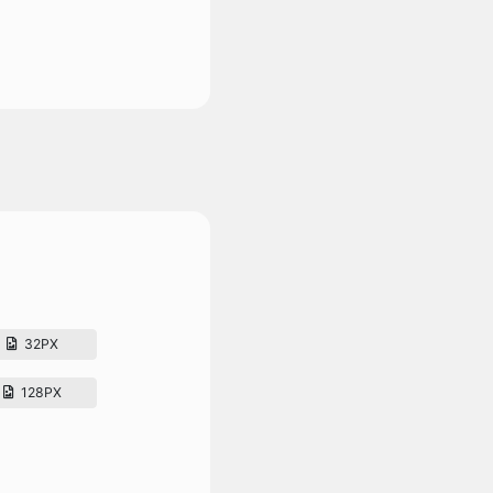
32PX
128PX