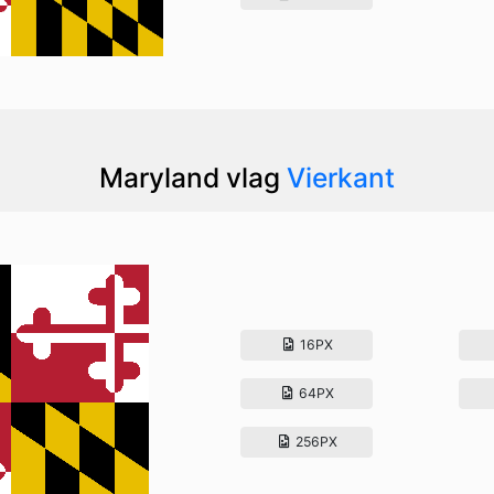
Maryland vlag
Vierkant
16PX
64PX
256PX