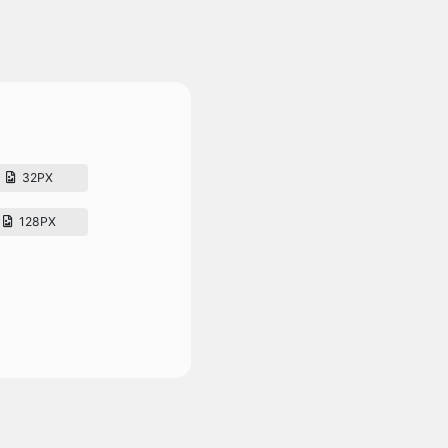
32PX
128PX