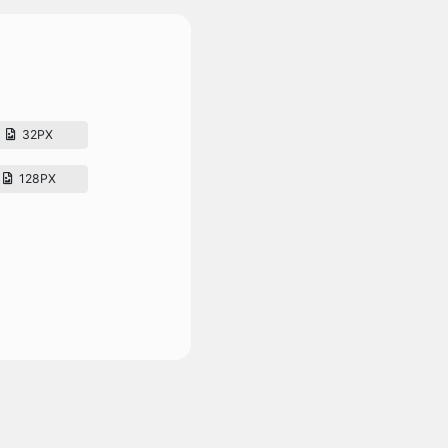
32PX
128PX