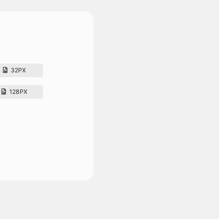
32PX
128PX