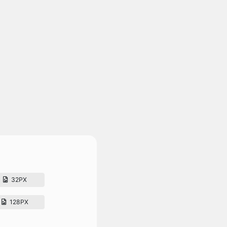
32PX
128PX