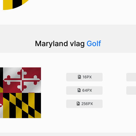
Maryland vlag
Golf
16PX
64PX
256PX