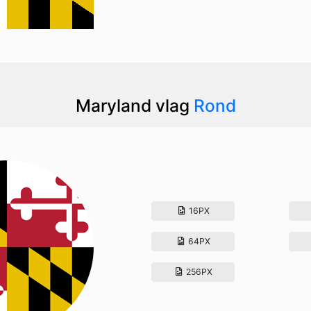
Maryland vlag
Rond
16PX
64PX
256PX