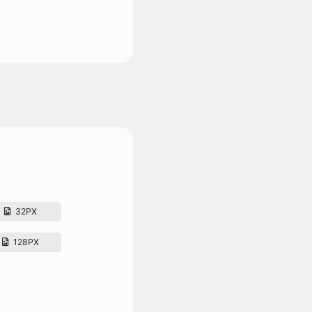
32PX
128PX