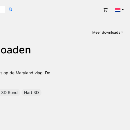
Winkelwag
Nede
Meer downloads
nloaden
ies op de Maryland vlag. De
3D Rond
Hart 3D