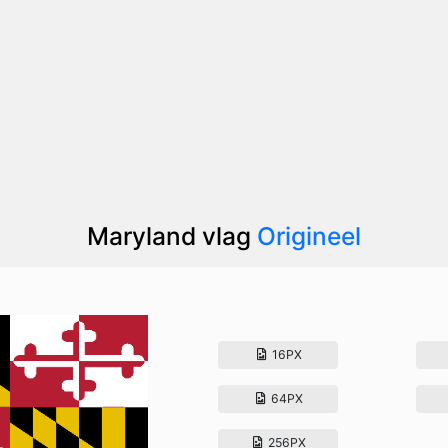
Maryland vlag
Origineel
16PX
64PX
256PX