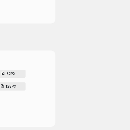
32PX
128PX