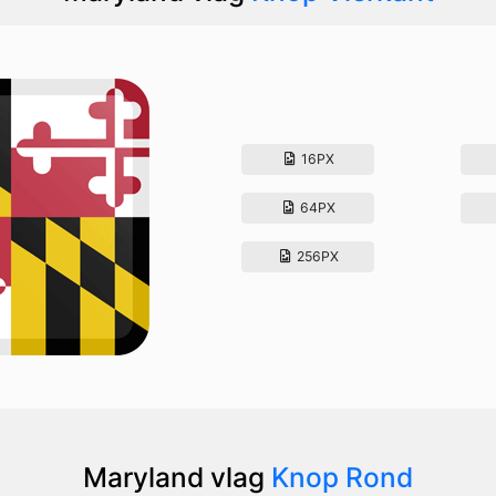
16PX
64PX
256PX
Maryland vlag
Knop Rond