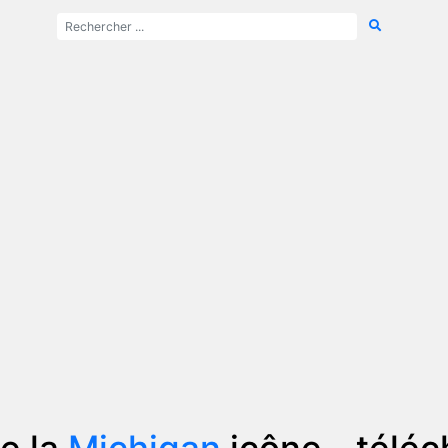
e la
Michigan
icône - télé