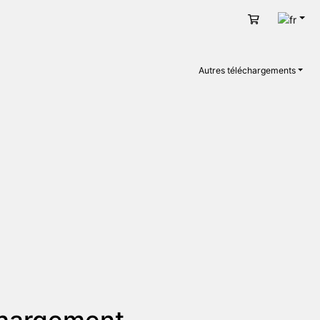
Fran
Panier
Autres téléchargements
chargement