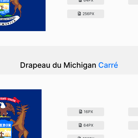
64PX
256PX
Drapeau du Michigan
Carré
16PX
64PX