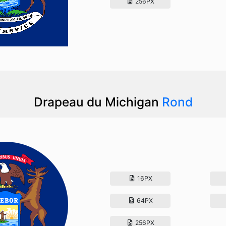
256PX
Drapeau du Michigan
Rond
16PX
64PX
256PX