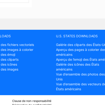
LOADS
U.S. STATES DOWNLOADS
 des fichiers vectoriels
Galérie des cliparts des États-U
 des images à colorier
Aperçu des pages à colorier des
 des émoji
américains
 des cliparts
Aperçu de l’emoji des États amé
e des icônes
Galérie des icônes des États
e des images
américains
Vue d’ensemble des photos des
Unis
Vue d’ensemble des vecteurs d
États américains
Clause de non-responsabilité