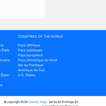
COUNTRIES OF THE WORLD
nis
Pays d’Afrique
 États
Pays asiatiques
Pays européens
ricains
Pays d’Amérique du Nord
îles du Pacifique
Amérique du Sud
 États-
U.S. States
es
© copyright 2026
Country flags
- partie de ProFlags BV