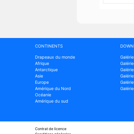
CONTINENTS
DOWN
Drapeaux du monde
Galérie
Afrique
Galérie
Antarctique
Galérie
Asie
Galérie
Europe
Galéri
Amérique du Nord
Galéri
Océanie
Amérique du sud
Contrat de licence