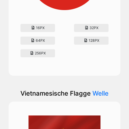
16PX
32PX
64PX
128PX
256PX
Vietnamesische Flagge
Welle