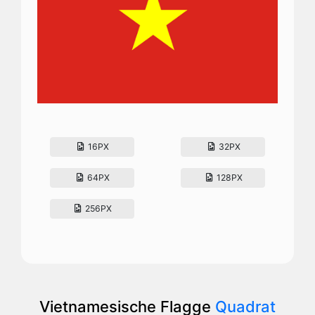
16PX
32PX
64PX
128PX
256PX
Vietnamesische Flagge
Quadrat