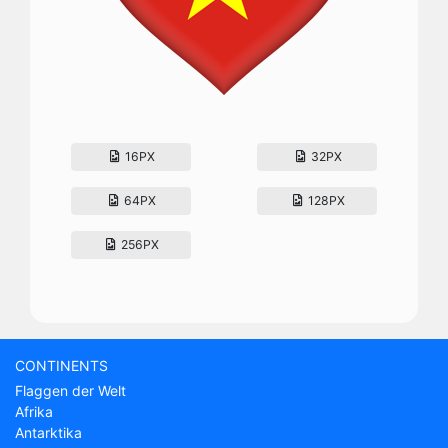
16PX
32PX
64PX
128PX
256PX
CONTINENTS
Flaggen der Welt
Afrika
Antarktika