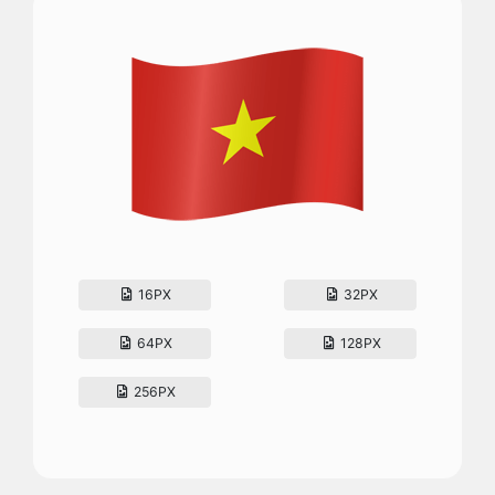
16PX
32PX
64PX
128PX
256PX