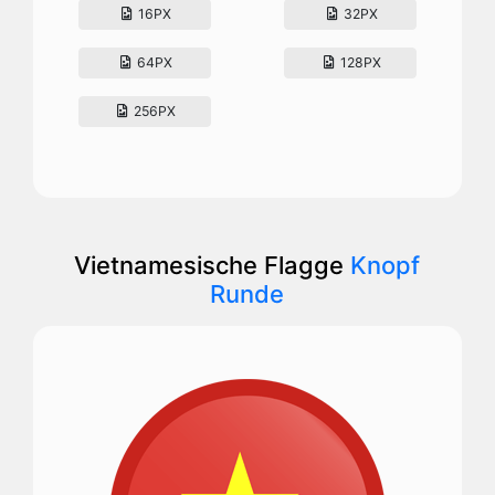
16PX
32PX
64PX
128PX
256PX
Vietnamesische Flagge
Knopf
Runde