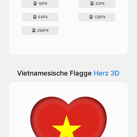
16PX
32PX
64PX
128PX
256PX
Vietnamesische Flagge
Herz 3D