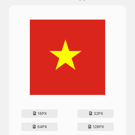
16PX
32PX
64PX
128PX