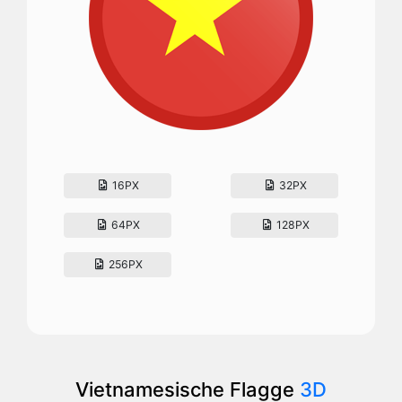
16PX
32PX
64PX
128PX
256PX
Vietnamesische Flagge
3D