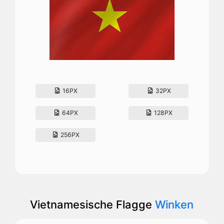
16PX
32PX
64PX
128PX
256PX
Vietnamesische Flagge
Winken