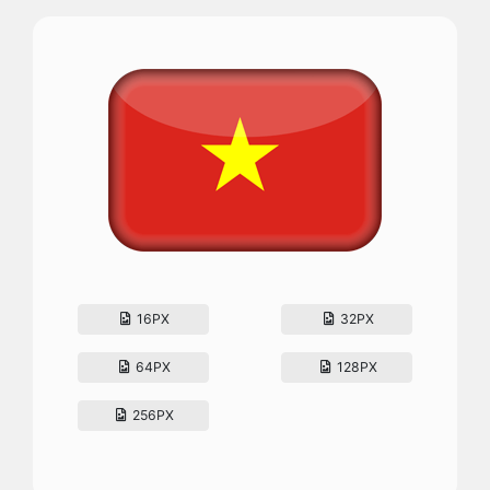
16PX
32PX
64PX
128PX
256PX