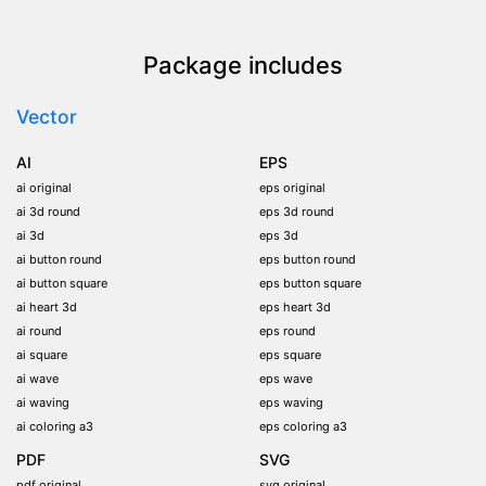
Package includes
Vector
AI
EPS
ai original
eps original
ai 3d round
eps 3d round
ai 3d
eps 3d
ai button round
eps button round
ai button square
eps button square
ai heart 3d
eps heart 3d
ai round
eps round
ai square
eps square
ai wave
eps wave
ai waving
eps waving
ai coloring a3
eps coloring a3
PDF
SVG
pdf original
svg original