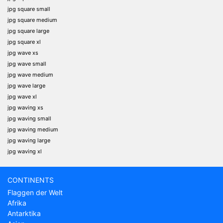
jpg square small
jpg square medium
jpg square large
jpg square xl
jpg wave xs
jpg wave small
jpg wave medium
jpg wave large
jpg wave xl
jpg waving xs
jpg waving small
jpg waving medium
jpg waving large
jpg waving xl
CONTINENTS
Flaggen der Welt
Afrika
Antarktika