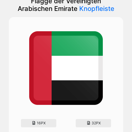
Flagge der Vereinigten
Arabischen Emirate
Knopfleiste
16PX
32PX