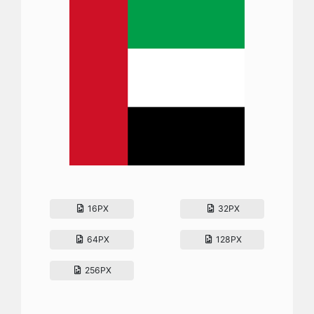
16PX
32PX
64PX
128PX
256PX