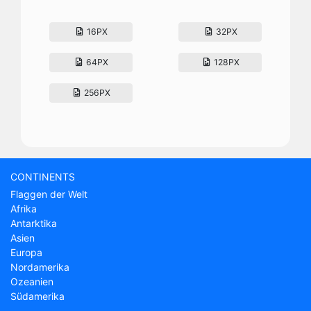
16PX
32PX
64PX
128PX
256PX
CONTINENTS
Flaggen der Welt
Afrika
Antarktika
Asien
Europa
Nordamerika
Ozeanien
Südamerika