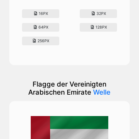
16PX
32PX
64PX
128PX
256PX
Flagge der Vereinigten
Arabischen Emirate
Welle