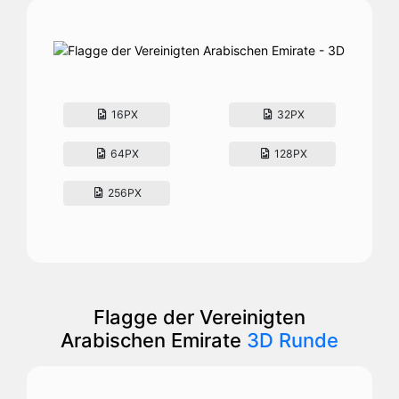
16PX
32PX
64PX
128PX
256PX
Flagge der Vereinigten
Arabischen Emirate
3D Runde