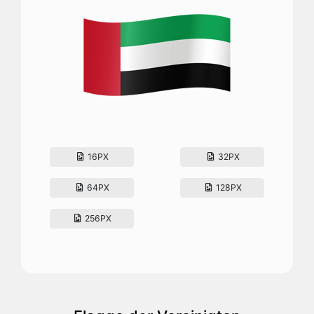
16PX
32PX
64PX
128PX
256PX