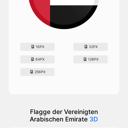
16PX
32PX
64PX
128PX
256PX
Flagge der Vereinigten
Arabischen Emirate
3D