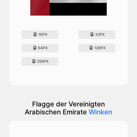
16PX
32PX
64PX
128PX
256PX
Flagge der Vereinigten
Arabischen Emirate
Winken