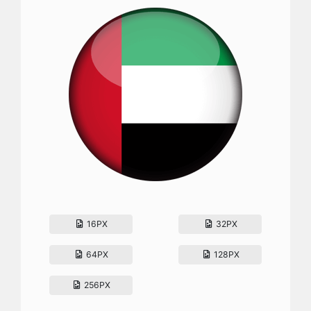
16PX
32PX
64PX
128PX
256PX