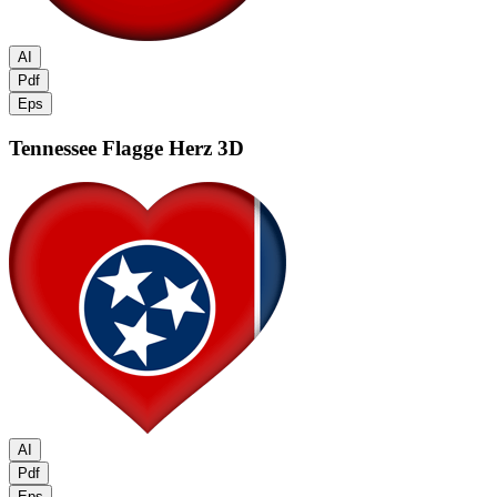
AI
Pdf
Eps
Tennessee Flagge
Herz 3D
AI
Pdf
Eps