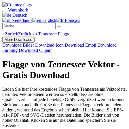
Warenkorb
Deutsch
Nederlands
English
Français
‹
Zurück
Zurück zu Tennessee Flagge
Mehr Downloads
Download Bilder
Download Icon
Download Emoji
Download
Färbung
Download Clipart
Flagge von
Tennessee
Vektor -
Gratis Download
Laden Sie hier Ihre kostenlose Flagge von Tennessee als Vektordatei
herunter. Vektordateien werden so erstellt, dass sie ohne
Qualitätsverlust auf jede beliebige Größe vergrößert werden können.
Sie können auch die Größe der Tennessee-Flaggen-Vektordateien
ändern, während das Ergebnis scharf bleibt. Hier können Sie EPS-,
AI-, PDF- und SVG-Dateien herunterladen. Die Bilder sind von
hoher Qualität. Klicken Sie auf die Datei und speichern Sie sie
kostenlos.