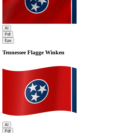
AI
Pdf
Eps
Tennessee Flagge
Winken
AI
Pdf