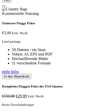
Kommerzielle Nutzung
Tennessee Flagge Paket
€
5,00
Exkl. MwSt
Land package
50 Dateien / ein Staat
Vektor: AI, EPS und PDF
Hochauflösende Bilder
11 verschiedene Formate
mehr Infos
In den Warenkorb
Komplettes Flaggen Paket der USA-Staaten
Ursprünglicher
Aktueller
€
150,00
€
29,99
Exkl. MwSt
Preis
Preis
war:
ist:
Keine Einschränkungen
€150,00
€29,99.