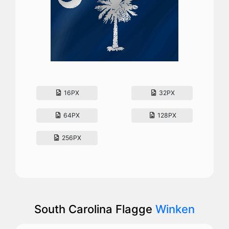
16PX
32PX
64PX
128PX
256PX
South Carolina Flagge
Winken