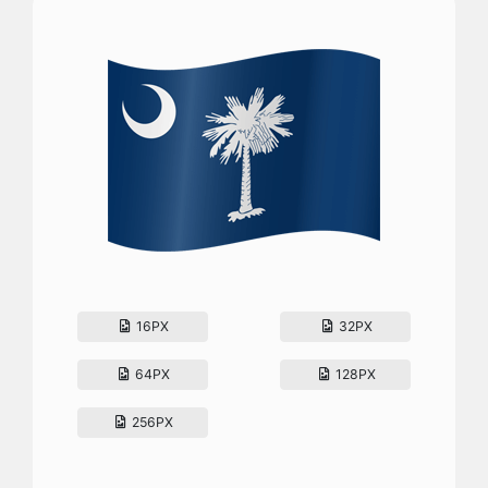
16PX
32PX
64PX
128PX
256PX