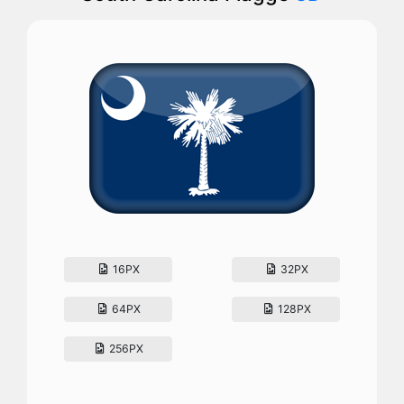
16PX
32PX
64PX
128PX
256PX