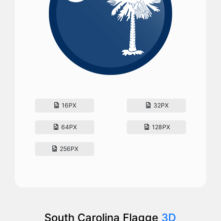
16PX
32PX
64PX
128PX
256PX
South Carolina Flagge
3D