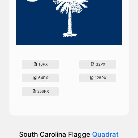
16PX
32PX
64PX
128PX
256PX
South Carolina Flagge
Quadrat