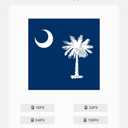
16PX
32PX
64PX
128PX