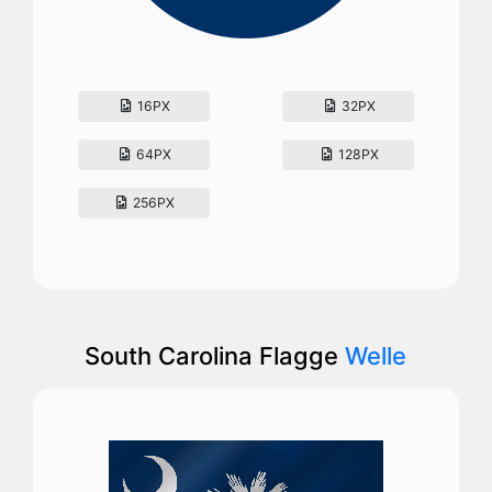
16PX
32PX
64PX
128PX
256PX
South Carolina Flagge
Welle