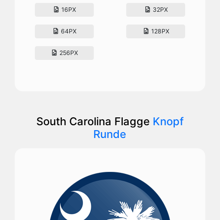
16PX
32PX
64PX
128PX
256PX
South Carolina Flagge
Knopf
Runde