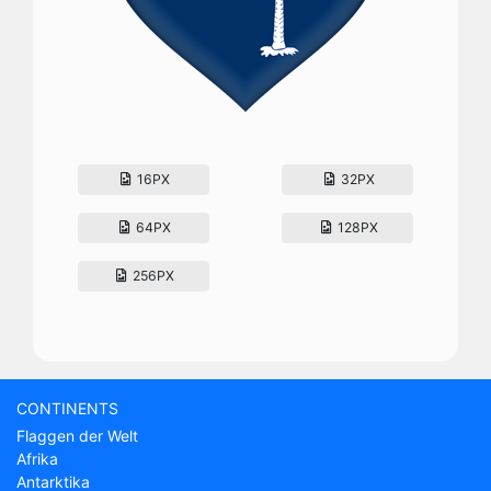
16PX
32PX
64PX
128PX
256PX
CONTINENTS
Flaggen der Welt
Afrika
Antarktika