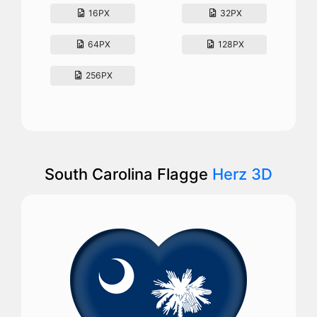
16PX
32PX
64PX
128PX
256PX
South Carolina Flagge
Herz 3D