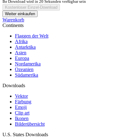
Ihr Download wird in
20
Sekunden verfügbar sein
Kostenloser Einzel-Download
Weiter einkaufen
Warenkorb
Continents
Flaggen der Welt
Afrika
Antarktika
Asien
Europa
Nordamerika
Ozeanien
Südamerika
Downloads
Vektor
Färbung
Emoji
Clip art
Ikonen
Bilderübersicht
U.S. States Downloads