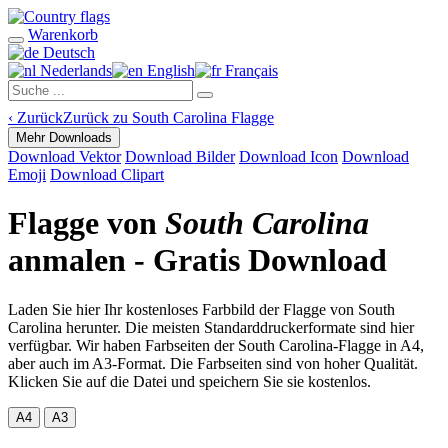
Warenkorb
Deutsch
Nederlands
English
Français
‹
Zurück
Zurück zu South Carolina Flagge
Mehr Downloads
Download Vektor
Download Bilder
Download Icon
Download
Emoji
Download Clipart
Flagge von
South Carolina
anmalen - Gratis Download
Laden Sie hier Ihr kostenloses Farbbild der Flagge von South
Carolina herunter. Die meisten Standarddruckerformate sind hier
verfügbar. Wir haben Farbseiten der South Carolina-Flagge in A4,
aber auch im A3-Format. Die Farbseiten sind von hoher Qualität.
Klicken Sie auf die Datei und speichern Sie sie kostenlos.
A4
A3