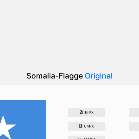
Somalia-Flagge
Original
16PX
64PX