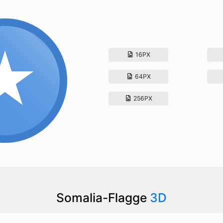
16PX
64PX
256PX
Somalia-Flagge
3D