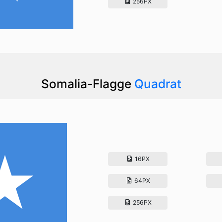
256PX
Somalia-Flagge
Quadrat
16PX
64PX
256PX