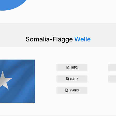
Somalia-Flagge
Welle
16PX
64PX
256PX