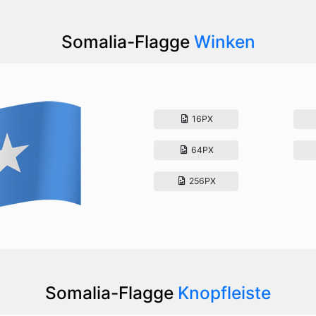
Somalia-Flagge
Winken
16PX
64PX
256PX
Somalia-Flagge
Knopfleiste