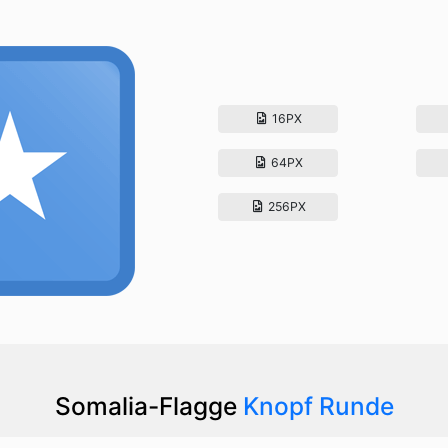
16PX
64PX
256PX
Somalia-Flagge
Knopf Runde