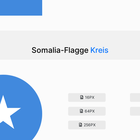
Somalia-Flagge
Kreis
16PX
64PX
256PX