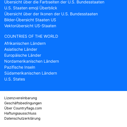
Übersicht über die Farbseiten der U.S. Bundesstaaten
U.S. Staaten emoji Überblick
Übersicht über der Ikonen der U.S. Bundesstaaten
Bilder-Übersicht Staaten US
Vektorübersicht US-Staaten
COUNTRIES OF THE WORLD
Afrikanischen Ländern
Asiatische Länder
Europäische Länder
Nordamerikanischen Ländern
Pazifische Inseln
Südamerikanischen Ländern
U.S. States
Lizenzvereinbarung
Geschäftsbedingungen
Über Countryflags.com
Haftungsausschluss
Datenschutzerklärung