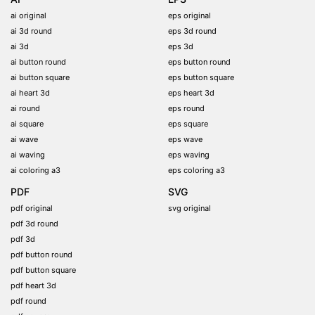
ai original
eps original
ai 3d round
eps 3d round
ai 3d
eps 3d
ai button round
eps button round
ai button square
eps button square
ai heart 3d
eps heart 3d
ai round
eps round
ai square
eps square
ai wave
eps wave
ai waving
eps waving
ai coloring a3
eps coloring a3
PDF
SVG
pdf original
svg original
pdf 3d round
pdf 3d
pdf button round
pdf button square
pdf heart 3d
pdf round