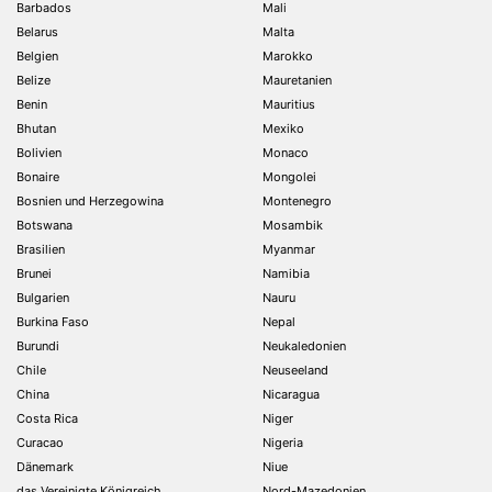
Barbados
Mali
Belarus
Malta
Belgien
Marokko
Belize
Mauretanien
Benin
Mauritius
Bhutan
Mexiko
Bolivien
Monaco
Bonaire
Mongolei
Bosnien und Herzegowina
Montenegro
Botswana
Mosambik
Brasilien
Myanmar
Brunei
Namibia
Bulgarien
Nauru
Burkina Faso
Nepal
Burundi
Neukaledonien
Chile
Neuseeland
China
Nicaragua
Costa Rica
Niger
Curacao
Nigeria
Dänemark
Niue
das Vereinigte Königreich
Nord-Mazedonien