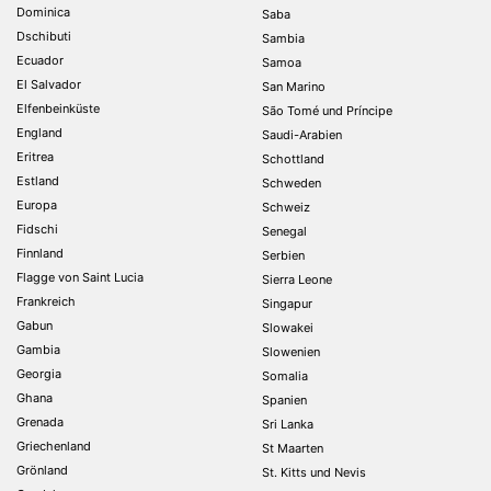
Dominica
Saba
Dschibuti
Sambia
Ecuador
Samoa
El Salvador
San Marino
Elfenbeinküste
São Tomé und Príncipe
England
Saudi-Arabien
Eritrea
Schottland
Estland
Schweden
Europa
Schweiz
Fidschi
Senegal
Finnland
Serbien
Flagge von Saint Lucia
Sierra Leone
Frankreich
Singapur
Gabun
Slowakei
Gambia
Slowenien
Georgia
Somalia
Ghana
Spanien
Grenada
Sri Lanka
Griechenland
St Maarten
Grönland
St. Kitts und Nevis