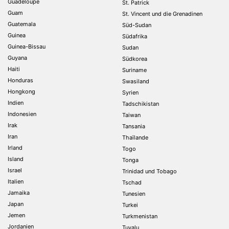
Guadeloupe
St. Patrick
Guam
St. Vincent und die Grenadinen
Guatemala
Süd-Sudan
Guinea
Südafrika
Guinea-Bissau
Sudan
Guyana
Südkorea
Haiti
Suriname
Honduras
Swasiland
Hongkong
Syrien
Indien
Tadschikistan
Indonesien
Taiwan
Irak
Tansania
Iran
Thaïlande
Irland
Togo
Island
Tonga
Israel
Trinidad und Tobago
Italien
Tschad
Jamaika
Tunesien
Japan
Turkei
Jemen
Turkmenistan
Jordanien
Tuvalu