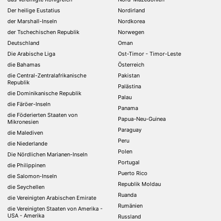
Der heilige Eustatius
Nordirland
der Marshall-Inseln
Nordkorea
der Tschechischen Republik
Norwegen
Deutschland
Oman
Die Arabische Liga
Ost-Timor - Timor-Leste
die Bahamas
Österreich
die Central-Zentralafrikanische
Pakistan
Republik
Palästina
die Dominikanische Republik
Palau
die Färöer-Inseln
Panama
die Föderierten Staaten von
Papua-Neu-Guinea
Mikronesien
Paraguay
die Malediven
Peru
die Niederlande
Polen
Die Nördlichen Marianen-Inseln
Portugal
die Philippinen
Puerto Rico
die Salomon-Inseln
Republik Moldau
die Seychellen
Ruanda
die Vereinigten Arabischen Emirate
Rumänien
die Vereinigten Staaten von Amerika -
USA - Amerika
Russland