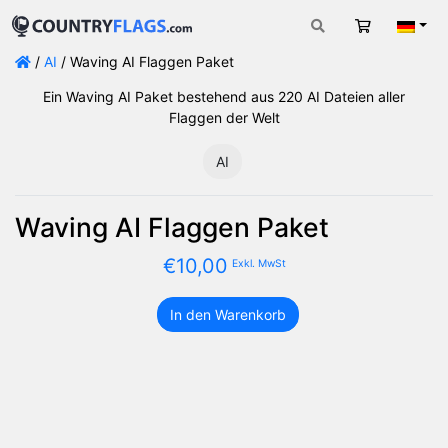
Warenkorb
Deut
/
AI
/ Waving AI Flaggen Paket
Ein Waving AI Paket bestehend aus 220 AI Dateien aller
Flaggen der Welt
AI
Waving AI Flaggen Paket
€
10,00
Exkl. MwSt
In den Warenkorb
Waving
AI
Flaggen
Paket
Menge