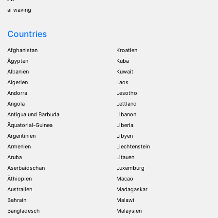
ai waving
Countries
Afghanistan
Kroatien
Ägypten
Kuba
Albanien
Kuwait
Algerien
Laos
Andorra
Lesotho
Angola
Lettland
Antigua und Barbuda
Libanon
Äquatorial-Guinea
Liberia
Argentinien
Libyen
Armenien
Liechtenstein
Aruba
Litauen
Aserbaidschan
Luxemburg
Äthiopien
Macao
Australien
Madagaskar
Bahrain
Malawi
Bangladesch
Malaysien