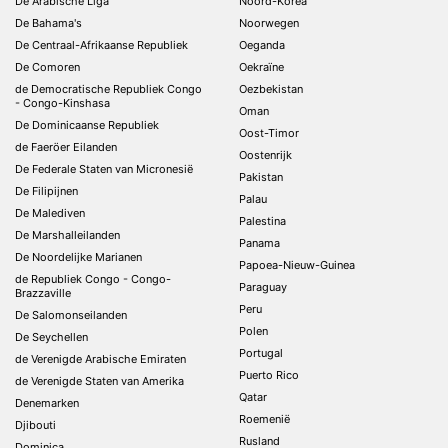
De Arabische Liga
Noord-Korea
De Bahama's
Noorwegen
De Centraal-Afrikaanse Republiek
Oeganda
De Comoren
Oekraïne
de Democratische Republiek Congo
Oezbekistan
- Congo-Kinshasa
Oman
De Dominicaanse Republiek
Oost-Timor
de Faeröer Eilanden
Oostenrijk
De Federale Staten van Micronesië
Pakistan
De Filipijnen
Palau
De Malediven
Palestina
De Marshalleilanden
Panama
De Noordelijke Marianen
Papoea-Nieuw-Guinea
de Republiek Congo - Congo-
Paraguay
Brazzaville
Peru
De Salomonseilanden
Polen
De Seychellen
Portugal
de Verenigde Arabische Emiraten
Puerto Rico
de Verenigde Staten van Amerika
Qatar
Denemarken
Roemenië
Djibouti
Rusland
Dominica