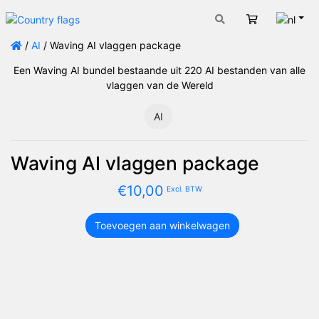
Nede
Winkelwage
/
AI
/ Waving AI vlaggen package
Een Waving AI bundel bestaande uit 220 AI bestanden van alle
vlaggen van de Wereld
AI
Waving AI vlaggen package
€
10,00
Excl. BTW
Toevoegen aan winkelwagen
Waving
AI
vlaggen
package
aantal