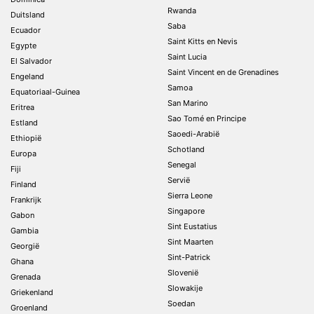
Rwanda
Duitsland
Saba
Ecuador
Saint Kitts en Nevis
Egypte
Saint Lucia
El Salvador
Saint Vincent en de Grenadines
Engeland
Samoa
Equatoriaal-Guinea
San Marino
Eritrea
Sao Tomé en Principe
Estland
Saoedi-Arabië
Ethiopië
Schotland
Europa
Senegal
Fiji
Servië
Finland
Sierra Leone
Frankrijk
Singapore
Gabon
Sint Eustatius
Gambia
Sint Maarten
Georgië
Sint-Patrick
Ghana
Slovenië
Grenada
Slowakije
Griekenland
Soedan
Groenland