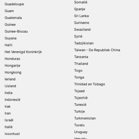
Somalië
Guadeloupe
Spanje
Guam
Sri Lanka
Guatemala
Suriname
Guinee
Swaziland
Guinee-Bissau
Syrië
Guyana
Tadzjikistan
Haïti
Taiwan - De Republiek China
Het Verenigd Koninkrijk
Tanzania
Honduras
Thailand
Hongarije
Togo
Hongkong
Tonga
Ierland
Trinidad en Tobago
IJsland
Tsjaad
India
Tsjechië
Indonesië
Tunesië
Irak
Turkije
Iran
Turkmenistan
Israël
Tuvalu
Italië
Uruguay
Ivoorkust
Vanuatu