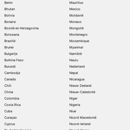
Benin
Mauritius
Bhutan
Mexico
Bolivia
Moldavië
Bonaire
Monaco
Bosnië en Herzegovina
Mongolië
Botswana
Montenegro
Brazilië
Mozambique
Brunei
Myanmar
Bulgarije
Namibië
Burkina Faso
Nauru
Burundi
Nederland
Cambodja
Nepal
Canada
Nicaragua
Chili
Nieuw Zeeland
China
Nieuw-Caledonië
Colombia
Niger
Costa Rica
Nigeria
Cuba
Niue
Curaçao
Noord Macedonië
Cyprus
Noord-Ierland