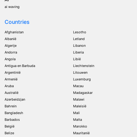
ai waving
Countries
Afghanistan
Lesotho
Albanië
Letland
Algerije
Libanon
Andorra
Liberia
Angola
Libië
Antigua en Barbuda
Liechtenstein
Argentinië
Litouwen
Armenië
Luxemburg
Aruba
Macau
Australië
Madagaskar
Azerbeidzjan
Malawi
Bahrein
Maleisië
Bangladesh
Mali
Barbados
Malta
België
Marokko
Belize
Mauritanië