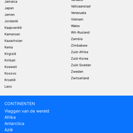
Jamaica
Vaticaanstad
Japan
Venezuela
Jemen
Vietnam
Jordanië
Wales
Kaapverdië
Wit-Rusland
Kameroen
Zambia
Kazachstan
Zimbabwe
Kenia
Zuid-Afrika
Kirgizië
Zuid-Korea
Kiribati
Zuid-Soedan
Koeweit
Zweden
Kosovo
Zwitserland
Kroatië
Laos
CONTINENTEN
Vlaggen van de wereld
Afrika
Antarctica
Azië