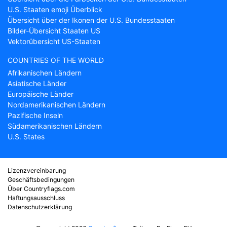
U.S. Staaten emoji Überblick
Übersicht über der Ikonen der U.S. Bundesstaaten
Bilder-Übersicht Staaten US
Vektorübersicht US-Staaten
COUNTRIES OF THE WORLD
Afrikanischen Ländern
Asiatische Länder
Europäische Länder
Nordamerikanischen Ländern
Pazifische Inseln
Südamerikanischen Ländern
U.S. States
Lizenzvereinbarung
Geschäftsbedingungen
Über Countryflags.com
Haftungsausschluss
Datenschutzerklärung