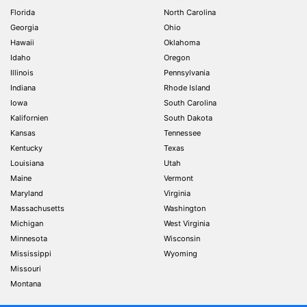
Florida
North Carolina
Georgia
Ohio
Hawaii
Oklahoma
Idaho
Oregon
Illinois
Pennsylvania
Indiana
Rhode Island
Iowa
South Carolina
Kalifornien
South Dakota
Kansas
Tennessee
Kentucky
Texas
Louisiana
Utah
Maine
Vermont
Maryland
Virginia
Massachusetts
Washington
Michigan
West Virginia
Minnesota
Wisconsin
Mississippi
Wyoming
Missouri
Montana