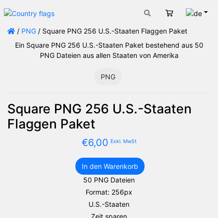
Deut
Warenkorb
/
PNG
/ Square PNG 256 U.S.-Staaten Flaggen Paket
Ein Square PNG 256 U.S.-Staaten Paket bestehend aus 50
PNG Dateien aus allen Staaten von Amerika
PNG
Square PNG 256 U.S.-Staaten
Flaggen Paket
€
6,00
Exkl. MwSt
In den Warenkorb
Square
50 PNG Dateien
PNG
Format: 256px
256
U.S.-
U.S.-Staaten
Staaten
Zeit sparen