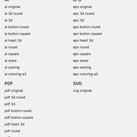
ai original
eps original
ai 3d round
eps 3d round
ai 3d
eps 3d
ai button round
eps button round
ai button square
eps button square
ai heart 3d
eps heart 3d
ai round
eps round
ai square
eps square
ai wave
eps wave
ai waving
eps waving
ai coloring a3
eps coloring a3
PDF
SVG
pdf original
svg original
pdf 3d round
pdf 3d
pdf button round
pdf button square
pdf heart 3d
pdf round