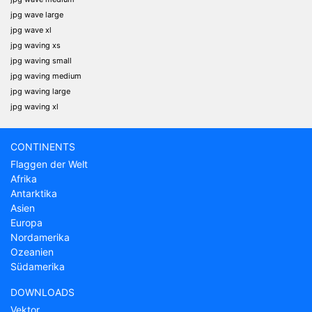
jpg wave large
jpg wave xl
jpg waving xs
jpg waving small
jpg waving medium
jpg waving large
jpg waving xl
CONTINENTS
Flaggen der Welt
Afrika
Antarktika
Asien
Europa
Nordamerika
Ozeanien
Südamerika
DOWNLOADS
Vektor