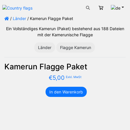
Deut
Warenkorb
/
Länder
/ Kamerun Flagge Paket
Ein Vollständiges Kamerun (Paket) bestehend aus 188 Dateien
mit der Kamerunische Flagge
Länder
Flagge Kamerun
Kamerun Flagge Paket
€
5,00
Exkl. MwSt
In den Warenkorb
Kamerun
Flagge
Paket
Menge