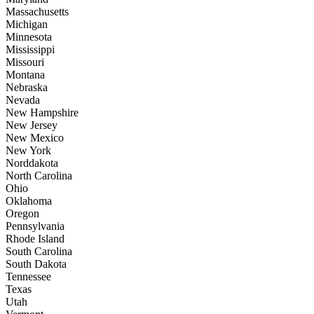
Massachusetts
Michigan
Minnesota
Mississippi
Missouri
Montana
Nebraska
Nevada
New Hampshire
New Jersey
New Mexico
New York
Norddakota
North Carolina
Ohio
Oklahoma
Oregon
Pennsylvania
Rhode Island
South Carolina
South Dakota
Tennessee
Texas
Utah