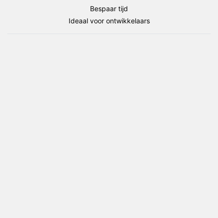
vlaggen
Bespaar tijd
package
Ideaal voor ontwikkelaars
(Amerikaanse
Staten)
aantal