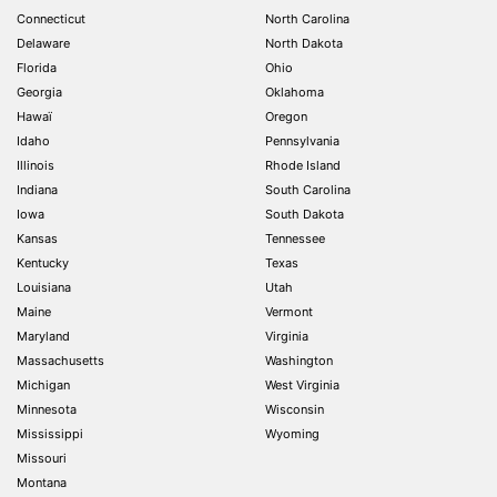
Connecticut
North Carolina
Delaware
North Dakota
Florida
Ohio
Georgia
Oklahoma
Hawaï
Oregon
Idaho
Pennsylvania
Illinois
Rhode Island
Indiana
South Carolina
Iowa
South Dakota
Kansas
Tennessee
Kentucky
Texas
Louisiana
Utah
Maine
Vermont
Maryland
Virginia
Massachusetts
Washington
Michigan
West Virginia
Minnesota
Wisconsin
Mississippi
Wyoming
Missouri
Montana