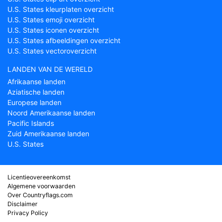
U.S. States kleurplaten overzicht
U.S. States emoji overzicht
U.S. States iconen overzicht
U.S. States afbeeldingen overzicht
U.S. States vectoroverzicht
LANDEN VAN DE WERELD
Afrikaanse landen
Aziatische landen
Europese landen
Noord Amerikaanse landen
Pacific Islands
Zuid Amerikaanse landen
U.S. States
Licentieovereenkomst
Algemene voorwaarden
Over Countryflags.com
Disclaimer
Privacy Policy