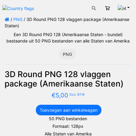
Nede
Winkelwage
/
PNG
/ 3D Round PNG 128 vlaggen package (Amerikaanse
Staten)
Een 3D Round PNG 128 (Amerikaanse Staten - bundel)
bestaande uit 50 PNG bestanden van alle Staten van Amerika
PNG
3D Round PNG 128 vlaggen
package (Amerikaanse Staten)
€
5,00
Excl. BTW
Toevoegen aan winkelwagen
3D
50 PNG bestanden
Round
Formaat: 128px
PNG
128
Alle Staten van Amerika