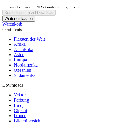
Ihr Download wird in
20
Sekunden verfügbar sein
Kostenloser Einzel-Download
Weiter einkaufen
Warenkorb
Continents
Flaggen der Welt
Afrika
Antarktika
Asien
Europa
Nordamerika
Ozeanien
Südamerika
Downloads
Vektor
Färbung
Emoji
Clip art
Ikonen
Bilderübersicht