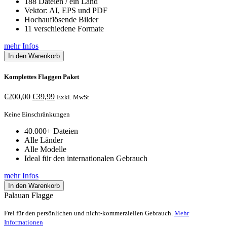
188 Dateien / ein Land
Vektor: AI, EPS und PDF
Hochauflösende Bilder
11 verschiedene Formate
mehr Infos
In den Warenkorb
Komplettes Flaggen Paket
Ursprünglicher
Aktueller
€
200,00
€
39,99
Exkl. MwSt
Preis
Preis
war:
ist:
Keine Einschränkungen
€200,00
€39,99.
40.000+ Dateien
Alle Länder
Alle Modelle
Ideal für den internationalen Gebrauch
mehr Infos
In den Warenkorb
Palauan Flagge
Frei für den persönlichen und nicht-kommerziellen Gebrauch.
Mehr
Informationen