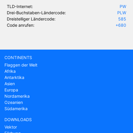
TLD-Internet:
PW
Drei-Buchstaben-Ländercode:
PLW
Dreistelliger Ländercode:
585
Code anrufen:
+680
CONTINENTS
Flaggen der Welt
Afrika
Antarktika
Asien
Europa
Nordamerika
Ozeanien
Südamerika
DOWNLOADS
Vektor