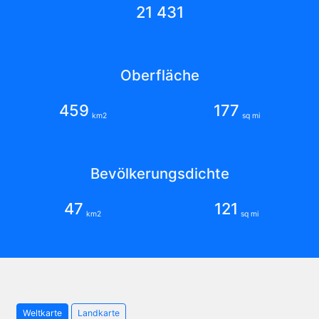
21 431
Oberfläche
459
177
km2
sq mi
Bevölkerungsdichte
47
121
km2
sq mi
Weltkarte
Landkarte