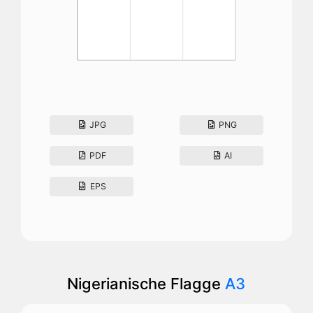
JPG
PNG
PDF
AI
EPS
Nigerianische Flagge
A3