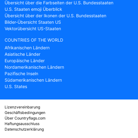
Übersicht über die Farbseiten der U.S. Bundesstaaten
U.S. Staaten emoji Überblick
Übersicht über der Ikonen der U.S. Bundesstaaten
Bilder-Übersicht Staaten US
Vektorübersicht US-Staaten
COUNTRIES OF THE WORLD
Afrikanischen Ländern
Asiatische Länder
Europäische Länder
Nordamerikanischen Ländern
Pazifische Inseln
Südamerikanischen Ländern
U.S. States
Lizenzvereinbarung
Geschäftsbedingungen
Über Countryflags.com
Haftungsausschluss
Datenschutzerklärung