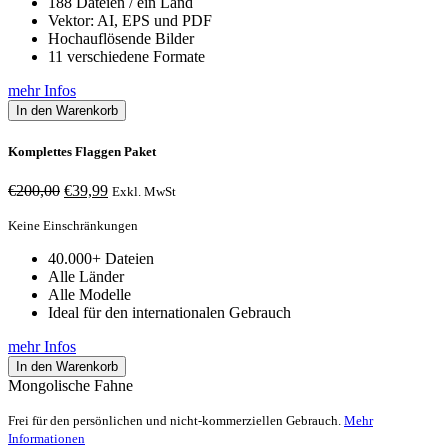
188 Dateien / ein Land
Vektor: AI, EPS und PDF
Hochauflösende Bilder
11 verschiedene Formate
mehr Infos
In den Warenkorb
Komplettes Flaggen Paket
Ursprünglicher
Aktueller
€
200,00
€
39,99
Exkl. MwSt
Preis
Preis
war:
ist:
Keine Einschränkungen
€200,00
€39,99.
40.000+ Dateien
Alle Länder
Alle Modelle
Ideal für den internationalen Gebrauch
mehr Infos
In den Warenkorb
Mongolische Fahne
Frei für den persönlichen und nicht-kommerziellen Gebrauch.
Mehr
Informationen