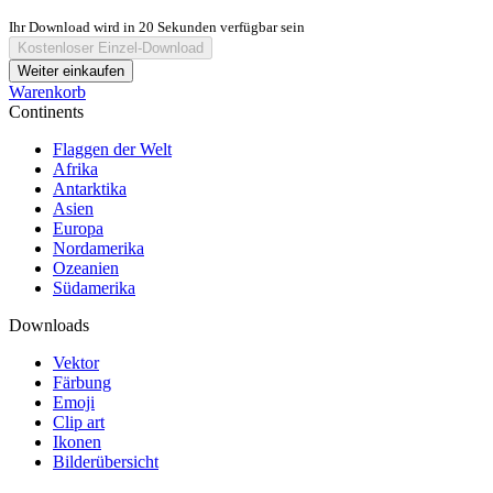
Ihr Download wird in
20
Sekunden verfügbar sein
Kostenloser Einzel-Download
Weiter einkaufen
Warenkorb
Continents
Flaggen der Welt
Afrika
Antarktika
Asien
Europa
Nordamerika
Ozeanien
Südamerika
Downloads
Vektor
Färbung
Emoji
Clip art
Ikonen
Bilderübersicht