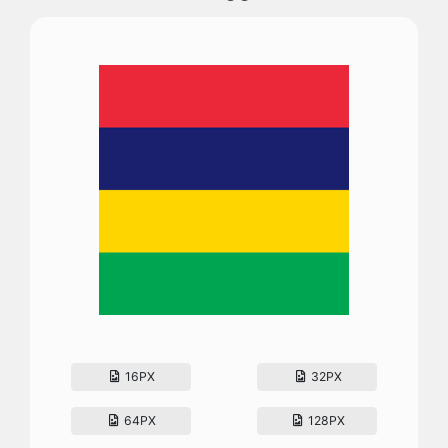
16PX
32PX
64PX
128PX