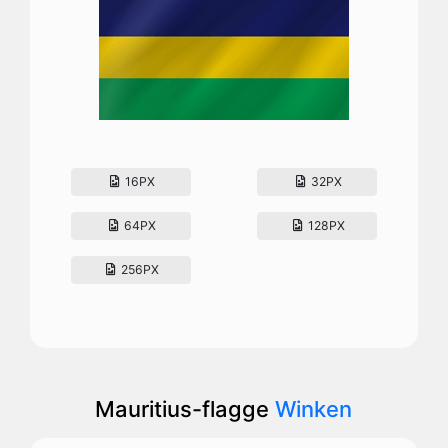
16PX
32PX
64PX
128PX
256PX
Mauritius-flagge
Winken