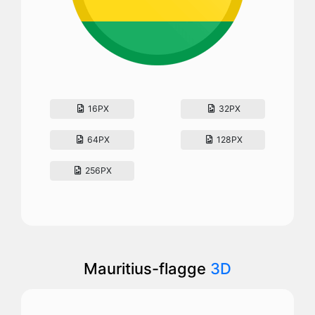
16PX
32PX
64PX
128PX
256PX
Mauritius-flagge
3D