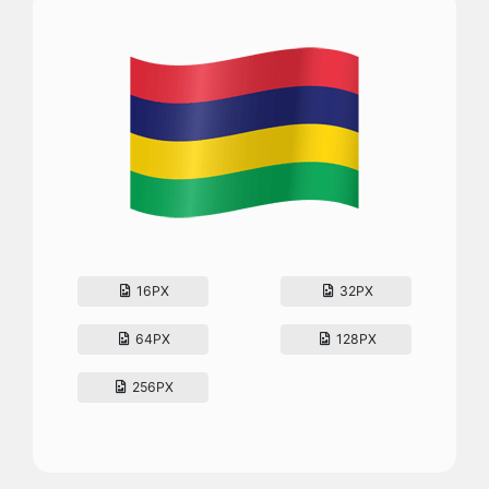
16PX
32PX
64PX
128PX
256PX