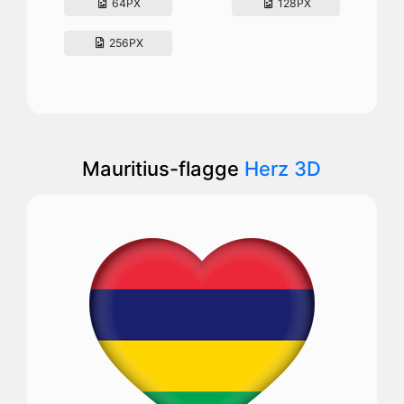
64PX
128PX
256PX
Mauritius-flagge
Herz 3D