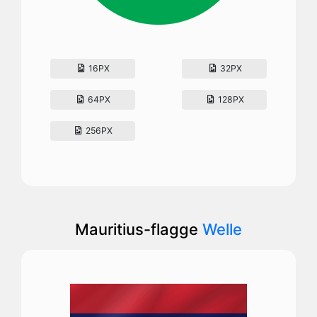
16PX
32PX
64PX
128PX
256PX
Mauritius-flagge
Welle