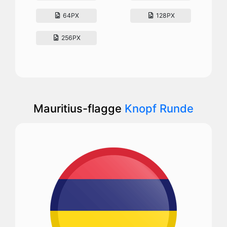
64PX
128PX
256PX
Mauritius-flagge
Knopf Runde