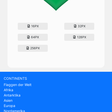
16PX
32PX
64PX
128PX
256PX
CONTINENTS
Flaggen der Welt
Afrika
Antarktika
Asien
Europa
Nordamerika