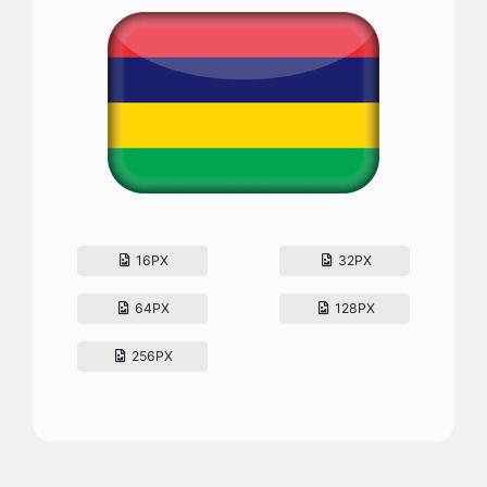
16PX
32PX
64PX
128PX
256PX