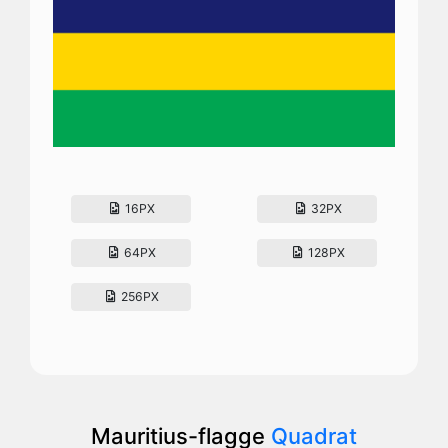
16PX
32PX
64PX
128PX
256PX
Mauritius-flagge
Quadrat