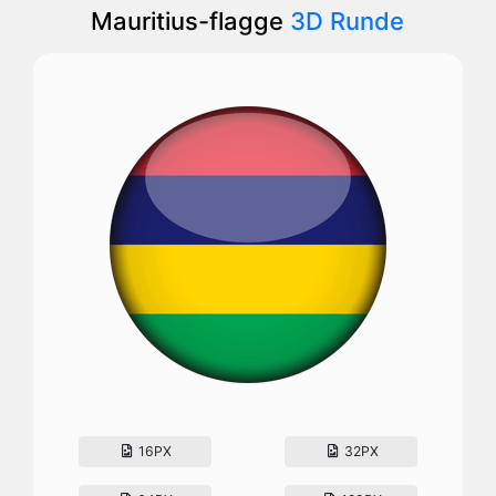
Mauritius-flagge
3D Runde
16PX
32PX