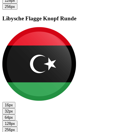
128px
256px
Libysche Flagge
Knopf Runde
16px
32px
64px
128px
256px