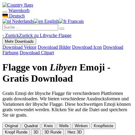
Warenkorb
Deutsch
Nederlands
English
Français
‹
Zurück
Zurück zu Libysche Flagge
Mehr Downloads
Download Vektor
Download Bilder
Download Icon
Download
Färbung
Download Clipart
Flagge von
Libyen
Emoji -
Gratis Download
Gratis Emoji der libysche Flagge für verschiedenen Plattformen
gratis downloaden. Wir bieten verschiedene Ausdrucksformen und
Variationen der libysche Flagge. Diese hochwertigen Emoji können
gratis verwendet werden. Klicken Sie auf die Datei und speichern
Sie sie gratis.
Original
Quadrat
Kreis
Welle
Winken
Knopfleiste
Knopf Runde
3D
3D Runde
Herz 3D