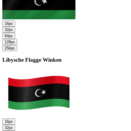
16px
32px
64px
128px
256px
Libysche Flagge
Winken
16px
32px