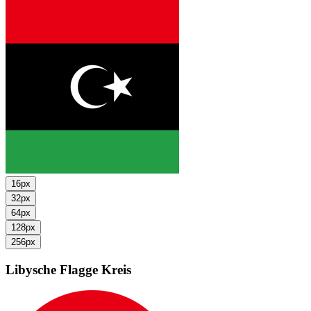
16px
32px
64px
128px
256px
Libysche Flagge
Kreis