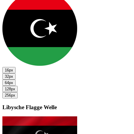
16px
32px
64px
128px
256px
Libysche Flagge
Welle