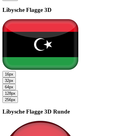
Libysche Flagge
3D
16px
32px
64px
128px
256px
Libysche Flagge
3D Runde