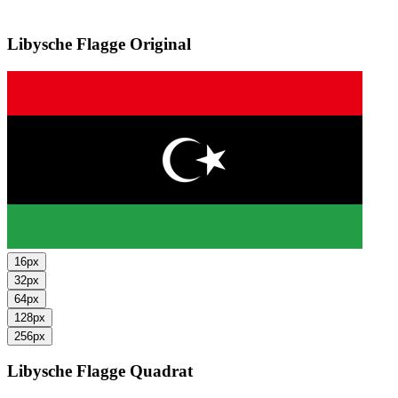
Libysche Flagge
Original
16px
32px
64px
128px
256px
Libysche Flagge
Quadrat