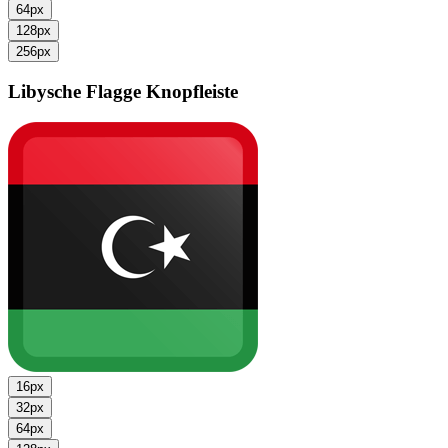
64px
128px
256px
Libysche Flagge
Knopfleiste
16px
32px
64px