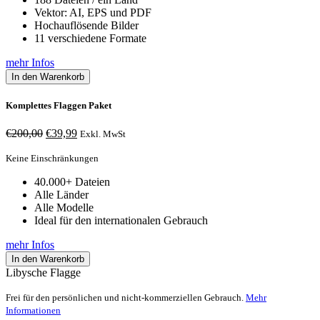
Vektor: AI, EPS und PDF
Hochauflösende Bilder
11 verschiedene Formate
mehr Infos
In den Warenkorb
Komplettes Flaggen Paket
Ursprünglicher
Aktueller
€
200,00
€
39,99
Exkl. MwSt
Preis
Preis
war:
ist:
Keine Einschränkungen
€200,00
€39,99.
40.000+ Dateien
Alle Länder
Alle Modelle
Ideal für den internationalen Gebrauch
mehr Infos
In den Warenkorb
Libysche Flagge
Frei für den persönlichen und nicht-kommerziellen Gebrauch.
Mehr
Informationen