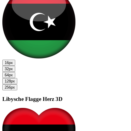
16px
32px
64px
128px
256px
Libysche Flagge
Herz 3D