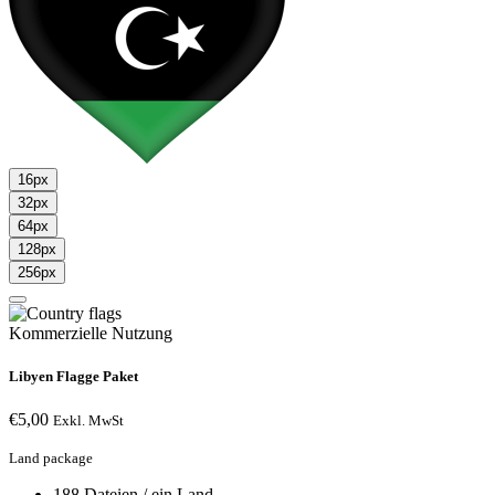
16px
32px
64px
128px
256px
Kommerzielle Nutzung
Libyen Flagge Paket
€
5,00
Exkl. MwSt
Land package
188 Dateien / ein Land